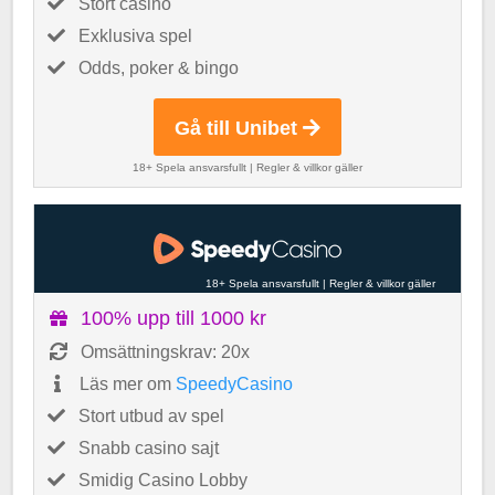
Stort casino
Exklusiva spel
Odds, poker & bingo
Gå till Unibet
18+ Spela ansvarsfullt
|
Regler & villkor gäller
18+ Spela ansvarsfullt
|
Regler & villkor gäller
100% upp till 1000 kr
Omsättningskrav: 20x
Läs mer om
SpeedyCasino
Stort utbud av spel
Snabb casino sajt
Smidig Casino Lobby