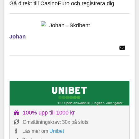
Gå direkt till CasinoEuro och registrera dig
Johan
18+ Spela ansvarsfullt
|
Regler & villkor gäller
100% upp till 1000 kr
Omsättningskrav: 30x på slots
Läs mer om
Unibet