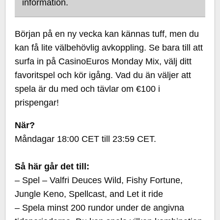
information.
Början på en ny vecka kan kännas tuff, men du
kan få lite välbehövlig avkoppling. Se bara till att
surfa in på CasinoEuros Monday Mix, välj ditt
favoritspel och kör igång. Vad du än väljer att
spela är du med och tävlar om €100 i
prispengar!
När?
Måndagar 18:00 CET till 23:59 CET.
Så här går det till:
– Spel – Valfri Deuces Wild, Fishy Fortune,
Jungle Keno, Spellcast, and Let it ride
– Spela minst 200 rundor under de angivna