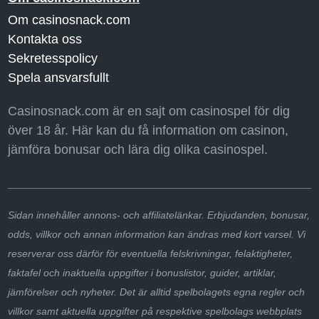
Om casinosnack.com
Kontakta oss
Sekretesspolicy
Spela ansvarsfullt
Casinosnack.com är en sajt om casinospel för dig
över 18 år. Här kan du få information om casinon,
jämföra bonusar och lära dig olika casinospel.
Sidan innehåller annons- och affiliatelänkar. Erbjudanden, bonusar,
odds, villkor och annan information kan ändras med kort varsel. Vi
reserverar oss därför för eventuella felskrivningar, felaktigheter,
faktafel och inaktuella uppgifter i bonuslistor, guider, artiklar,
jämförelser och nyheter. Det är alltid spelbolagets egna regler och
villkor samt aktuella uppgifter på respektive spelbolags webbplats