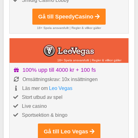
Smidig Casino Lobby
Gå till SpeedyCasino
18+ Spela ansvarsfullt
|
Regler & villkor gäller
18+ Spela ansvarsfullt
|
Regler & villkor gäller
100% upp till 4000 kr + 100 fs
Omsättningskrav: 10x insättningen
Läs mer om
Leo Vegas
Stort utbud av spel
Live casino
Sportsektion & bingo
Gå till Leo Vegas