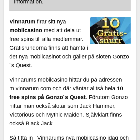
information.
Vinnarum
firar sitt nya
mobilcasino
med att dela ut
free spins till alla medlemmar.
Gratisrundorna finns att hämta i
det nya mobilcasinot och gäller på sloten Gonzo
´s Quest.
Vinnarums mobilcasino hittar du på adressen
m.vinnarum.com och där väntar alltså hela
10
free spins på Gonzo´s Quest
. Förutom Gonzo
hittar man också slotar som Jack Hammer,
Victorious och Mythic Maiden. Självklart finns
också Black Jack.
Så titta in i Vinnarums nya mobilcasino idag och