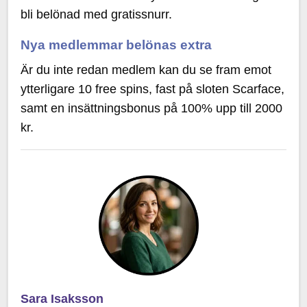
bli belönad med gratissnurr.
Nya medlemmar belönas extra
Är du inte redan medlem kan du se fram emot
ytterligare 10 free spins, fast på sloten Scarface,
samt en insättningsbonus på 100% upp till 2000
kr.
Sara Isaksson