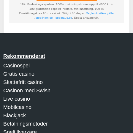
18+. Endast nya spelare. 100% Insättningsbonus upp till 4000 kr. +
100 gratisspins i spelet Pirots 5. Min insättning. 100 kr.
Omsättningskrav 10x i casinot. Giltigt i 60 dagar.
Regler & villkor gäller
.
stodlinjen.se
-
spelpaus.se
. Spela ansvarsfullt.
Rekommenderat
Casinospel
Gratis casino
Skattefritt casino
Casinon med Swish
Live casino
Mobilcasino
Blackjack
Betalningsmetoder
Speltillverkare