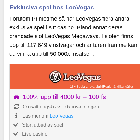
Exklusiva spel hos LeoVegas
Förutom Primetime så har LeoVegas flera andra
exklusiva spel i sitt casino. Bland annat deras
brandade slot LeoVegas Megaways. I sloten finns
upp till 117 649 vinstvägar och är turen framme kan
du vinna upp till 50 000x insatsen.
18+ Spela ansvarsfullt
|
Regler & villkor gäller
100% upp till 4000 kr + 100 fs
Omsättningskrav: 10x insättningen
Läs mer om
Leo Vegas
Stort utbud av spel
Live casino