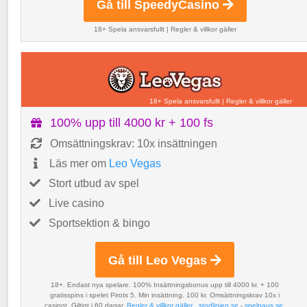
Gå till SpeedyCasino
18+ Spela ansvarsfullt
|
Regler & villkor gäller
18+ Spela ansvarsfullt
|
Regler & villkor gäller
100% upp till 4000 kr + 100 fs
Omsättningskrav: 10x insättningen
Läs mer om
Leo Vegas
Stort utbud av spel
Live casino
Sportsektion & bingo
Gå till Leo Vegas
18+. Endast nya spelare. 100% Insättningsbonus upp till 4000 kr. + 100
gratisspins i spelet Pirots 5. Min insättning. 100 kr. Omsättningskrav 10x i
casinot. Giltigt i 60 dagar.
Regler & villkor gäller
.
stodlinjen.se
-
spelpaus.se
.