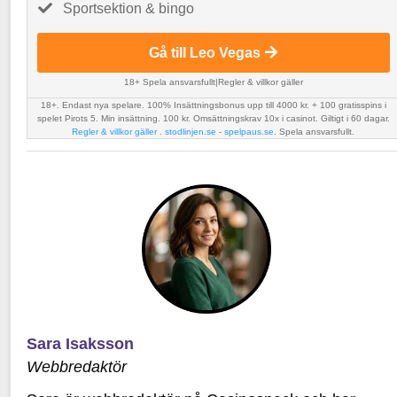
Sportsektion & bingo
Gå till Leo Vegas
18+ Spela ansvarsfullt
|
Regler & villkor gäller
18+. Endast nya spelare. 100% Insättningsbonus upp till 4000 kr. + 100 gratisspins i
spelet Pirots 5. Min insättning. 100 kr. Omsättningskrav 10x i casinot. Giltigt i 60 dagar.
Regler & villkor gäller
.
stodlinjen.se
-
spelpaus.se
. Spela ansvarsfullt.
Sara Isaksson
Webbredaktör