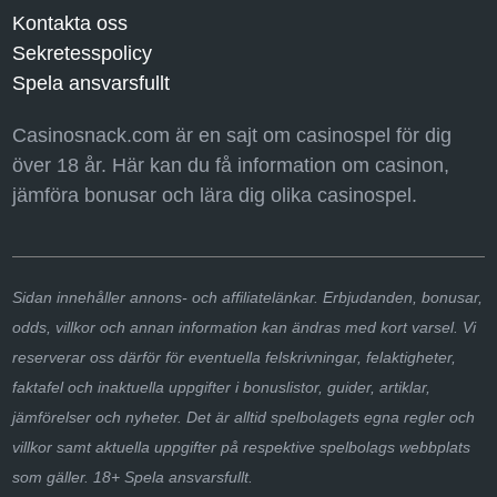
Kontakta oss
Sekretesspolicy
Spela ansvarsfullt
Casinosnack.com är en sajt om casinospel för dig
över 18 år. Här kan du få information om casinon,
jämföra bonusar och lära dig olika casinospel.
Sidan innehåller annons- och affiliatelänkar. Erbjudanden, bonusar,
odds, villkor och annan information kan ändras med kort varsel. Vi
reserverar oss därför för eventuella felskrivningar, felaktigheter,
faktafel och inaktuella uppgifter i bonuslistor, guider, artiklar,
jämförelser och nyheter. Det är alltid spelbolagets egna regler och
villkor samt aktuella uppgifter på respektive spelbolags webbplats
som gäller. 18+ Spela ansvarsfullt.