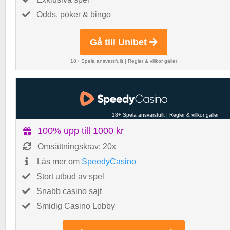
Odds, poker & bingo
Gå till Unibet
18+ Spela ansvarsfullt
|
Regler & villkor gäller
18+ Spela ansvarsfullt
|
Regler & villkor gäller
100% upp till 1000 kr
Omsättningskrav: 20x
Läs mer om
SpeedyCasino
Stort utbud av spel
Snabb casino sajt
Smidig Casino Lobby