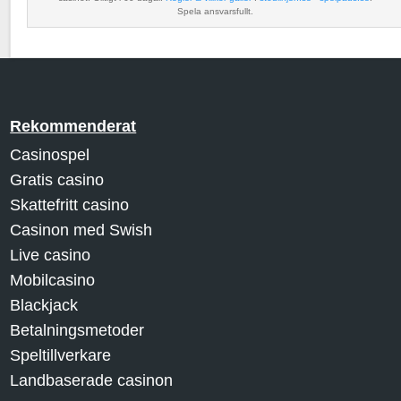
Spela ansvarsfullt.
Rekommenderat
Casinospel
Gratis casino
Skattefritt casino
Casinon med Swish
Live casino
Mobilcasino
Blackjack
Betalningsmetoder
Speltillverkare
Landbaserade casinon