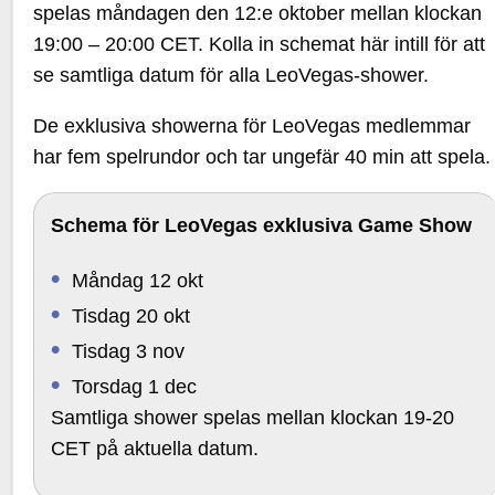
spelas måndagen den 12:e oktober mellan klockan
19:00 – 20:00 CET. Kolla in schemat här intill för att
se samtliga datum för alla LeoVegas-shower.
De exklusiva showerna för LeoVegas medlemmar
har fem spelrundor och tar ungefär 40 min att spela.
Schema för LeoVegas exklusiva Game Show
Måndag 12 okt
Tisdag 20 okt
Tisdag 3 nov
Torsdag 1 dec
Samtliga shower spelas mellan klockan 19-20
CET på aktuella datum.