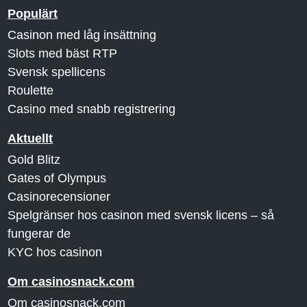
Populärt
Casinon med låg insättning
Slots med bäst RTP
Svensk spellicens
Roulette
Casino med snabb registrering
Aktuellt
Gold Blitz
Gates of Olympus
Casinorecensioner
Spelgränser hos casinon med svensk licens – så
fungerar de
KYC hos casinon
Om casinosnack.com
Om casinosnack.com