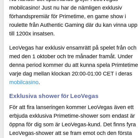
mobilcasino! Just nu har de nämligen exklusiv
förhandspremiär för Primetime, en game show i
roulette från Authentic Gaming där du kan vinna upp
till 1200x insatsen.
LeoVegas har exklusiv ensamrätt på spelet från och
med den 1 oktober och tre månader framåt. Under
denna period kommer du att kunna spela Primtetim
varje dag mellan klockan 20:00-01:00 CET i deras
mobilcasino
.
Exklusiva shower för LeoVegas
För att fira lanseringen kommer LeoVegas även ett
erbjuda exklusiva Primetime-shower som endast är
öppna för dig som är LeoVegas-kund. Det finns fyra
LeoVegas-shower att se fram emot och den första