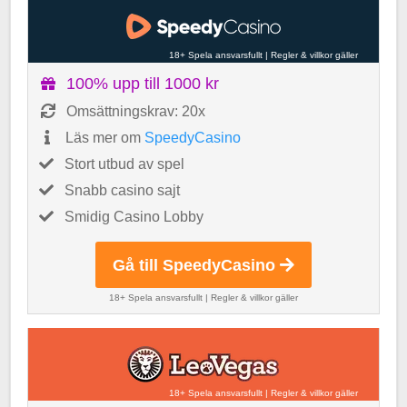
18+ Spela ansvarsfullt
|
Regler & villkor gäller
100% upp till 1000 kr
Omsättningskrav: 20x
Läs mer om
SpeedyCasino
Stort utbud av spel
Snabb casino sajt
Smidig Casino Lobby
Gå till SpeedyCasino
18+ Spela ansvarsfullt
|
Regler & villkor gäller
18+ Spela ansvarsfullt
|
Regler & villkor gäller