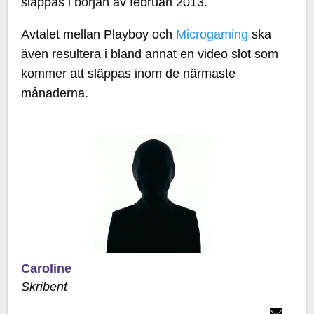
släppas i början av februari 2013.
Avtalet mellan Playboy och
Microgaming
ska
även resultera i bland annat en video slot som
kommer att släppas inom de närmaste
månaderna.
Caroline
Skribent