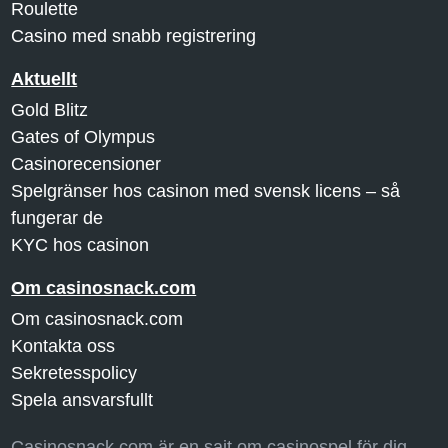
Roulette
Casino med snabb registrering
Aktuellt
Gold Blitz
Gates of Olympus
Casinorecensioner
Spelgränser hos casinon med svensk licens – så
fungerar de
KYC hos casinon
Om casinosnack.com
Om casinosnack.com
Kontakta oss
Sekretesspolicy
Spela ansvarsfullt
Casinosnack.com är en sajt om casinospel för dig