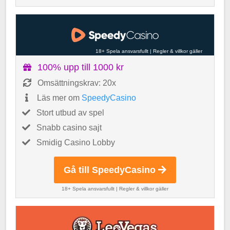
18+ Spela ansvarsfullt
|
Regler & villkor gäller
100% upp till 1000 kr
Omsättningskrav: 20x
Läs mer om
SpeedyCasino
Stort utbud av spel
Snabb casino sajt
Smidig Casino Lobby
Gå till SpeedyCasino
18+ Spela ansvarsfullt
|
Regler & villkor gäller