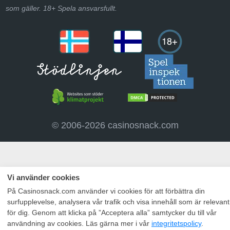
som gäller. 18+ Spela ansvarsfullt.
© 2006-2026 casinosnack.com
På Casinosnack.com använder vi cookies för att förbättra din
surfupplevelse, analysera vår trafik och visa innehåll som är relevant
för dig. Genom att klicka på ”Acceptera alla” samtycker du till vår
användning av cookies. Läs gärna mer i vår
integritetspolicy
.