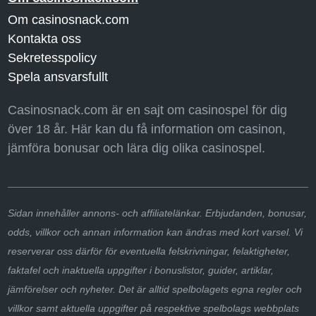
Om casinosnack.com
Kontakta oss
Sekretesspolicy
Spela ansvarsfullt
Casinosnack.com är en sajt om casinospel för dig
över 18 år. Här kan du få information om casinon,
jämföra bonusar och lära dig olika casinospel.
Sidan innehåller annons- och affiliatelänkar. Erbjudanden, bonusar,
odds, villkor och annan information kan ändras med kort varsel. Vi
reserverar oss därför för eventuella felskrivningar, felaktigheter,
faktafel och inaktuella uppgifter i bonuslistor, guider, artiklar,
jämförelser och nyheter. Det är alltid spelbolagets egna regler och
villkor samt aktuella uppgifter på respektive spelbolags webbplats