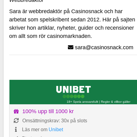
Webbredaktör
Sara är webbredaktör på Casinosnack och har
arbetat som spelskribent sedan 2012. Här på sajten
skriver hon artiklar, nyheter, guider och recensioner
om allt som rör casinomarknaden.
sara@casinosnack.com
18+ Spela ansvarsfullt
|
Regler & villkor gäller
100% upp till 1000 kr
Omsättningskrav: 30x på slots
Läs mer om
Unibet