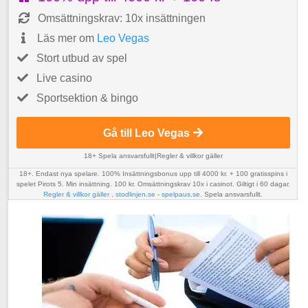
Omsättningskrav: 10x insättningen
Läs mer om
Leo Vegas
Stort utbud av spel
Live casino
Sportsektion & bingo
Gå till Leo Vegas
18+ Spela ansvarsfullt
|
Regler & villkor gäller
18+. Endast nya spelare. 100% Insättningsbonus upp till 4000 kr. + 100 gratisspins i
spelet Pirots 5. Min insättning. 100 kr. Omsättningskrav 10x i casinot. Giltigt i 60 dagar.
Regler & villkor gäller
.
stodlinjen.se
-
spelpaus.se
. Spela ansvarsfullt.