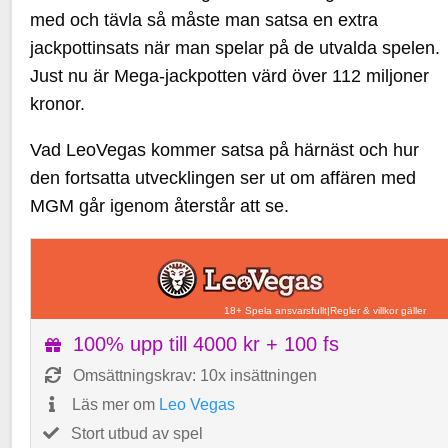
med och tävla så måste man satsa en extra
jackpottinsats när man spelar på de utvalda spelen.
Just nu är Mega-jackpotten värd över 112 miljoner
kronor.
Vad LeoVegas kommer satsa på härnäst och hur
den fortsatta utvecklingen ser ut om affären med
MGM går igenom återstår att se.
18+ Spela ansvarsfullt
|
Regler & villkor gäller
100% upp till 4000 kr + 100 fs
Omsättningskrav: 10x insättningen
Läs mer om
Leo Vegas
Stort utbud av spel