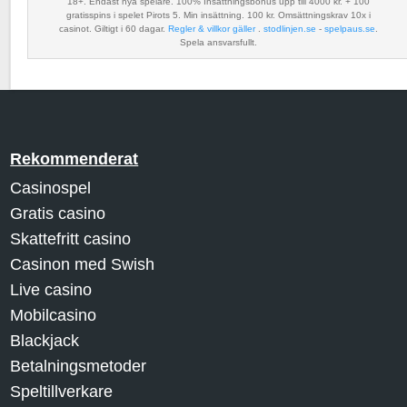
18+. Endast nya spelare. 100% Insättningsbonus upp till 4000 kr. + 100
gratisspins i spelet Pirots 5. Min insättning. 100 kr. Omsättningskrav 10x i
casinot. Giltigt i 60 dagar.
Regler & villkor gäller
.
stodlinjen.se
-
spelpaus.se
.
Spela ansvarsfullt.
Rekommenderat
Casinospel
Gratis casino
Skattefritt casino
Casinon med Swish
Live casino
Mobilcasino
Blackjack
Betalningsmetoder
Speltillverkare