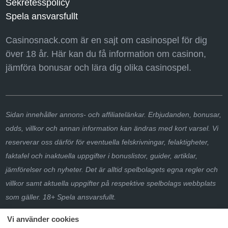
Sekretesspolicy
Spela ansvarsfullt
Casinosnack.com är en sajt om casinospel för dig
över 18 år. Här kan du få information om casinon,
jämföra bonusar och lära dig olika casinospel.
Sidan innehåller annons- och affiliatelänkar. Erbjudanden, bonusar,
odds, villkor och annan information kan ändras med kort varsel. Vi
reserverar oss därför för eventuella felskrivningar, felaktigheter,
faktafel och inaktuella uppgifter i bonuslistor, guider, artiklar,
jämförelser och nyheter. Det är alltid spelbolagets egna regler och
villkor samt aktuella uppgifter på respektive spelbolags webbplats
som gäller. 18+ Spela ansvarsfullt.