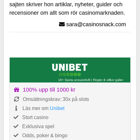
sajten skriver hon artiklar, nyheter, guider och
recensioner om allt som rör casinomarknaden.
sara@casinosnack.com
18+ Spela ansvarsfullt
|
Regler & villkor gäller
100% upp till 1000 kr
Omsättningskrav: 30x på slots
Läs mer om
Unibet
Stort casino
Exklusiva spel
Odds, poker & bingo