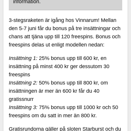
information.
3-stegsraketen är igång hos Vinnarum! Mellan
den 5-7 juni får du bonus på tre insättningar och
chans att tjäna upp till 120 freespins. Bonus och
freespins delas ut enligt modellen nedan:
Insättning 1:
25% bonus upp till 600 kr, en
insättning på minst 400 kr ger dessutom 30
freespins
Insättning 2:
50% bonus upp till 800 kr, om
insättningen är mer än 600 kr får du 40
gratissnurr
Insättning 3:
75% bonus upp till 1000 kr och 50
freespins om du satt in mer än 800 kr.
Gratisrundorna gäller på sloten Starburst och du