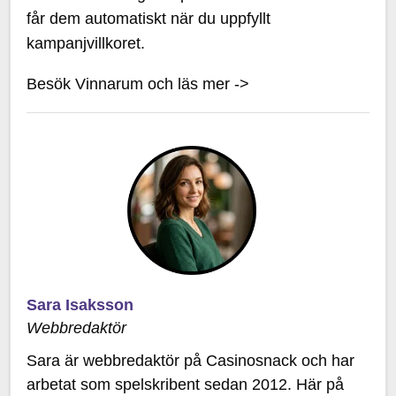
får dem automatiskt när du uppfyllt
kampanjvillkoret.
Besök Vinnarum och läs mer ->
Sara Isaksson
Webbredaktör
Sara är webbredaktör på Casinosnack och har
arbetat som spelskribent sedan 2012. Här på