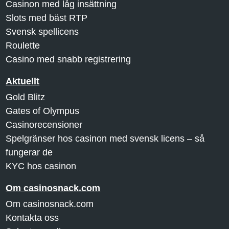
Casinon med låg insättning
Slots med bäst RTP
Svensk spellicens
Roulette
Casino med snabb registrering
Aktuellt
Gold Blitz
Gates of Olympus
Casinorecensioner
Spelgränser hos casinon med svensk licens – så
fungerar de
KYC hos casinon
Om casinosnack.com
Om casinosnack.com
Kontakta oss