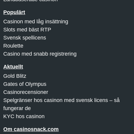
Populärt
Casinon med låg insättning
Slots med bäst RTP
Svensk spellicens
Roulette
Casino med snabb registrering
Aktuellt
Gold Blitz
Gates of Olympus
Casinorecensioner
Spelgränser hos casinon med svensk licens – så
fungerar de
KYC hos casinon
Om casinosnack.com