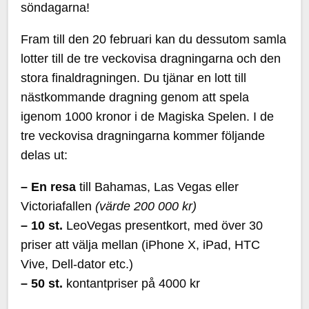
söndagarna!
Fram till den 20 februari kan du dessutom samla
lotter till de tre veckovisa dragningarna och den
stora finaldragningen. Du tjänar en lott till
nästkommande dragning genom att spela
igenom 1000 kronor i de Magiska Spelen. I de
tre veckovisa dragningarna kommer följande
delas ut:
– En resa
till Bahamas, Las Vegas eller
Victoriafallen
(värde 200 000 kr)
– 10 st.
LeoVegas presentkort, med över 30
priser att välja mellan (iPhone X, iPad, HTC
Vive, Dell-dator etc.)
– 50 st.
kontantpriser på 4000 kr