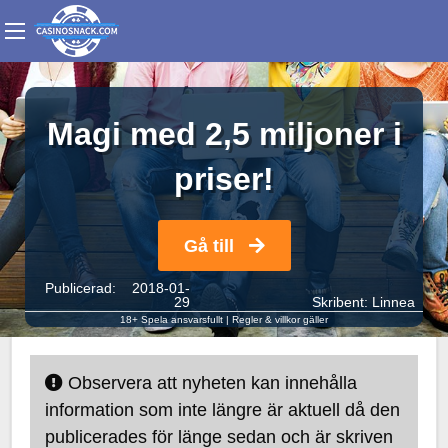
Magi med 2,5 miljoner i
priser!
Gå till
Publicerad: 2018-01-
29
Skribent:
Linnea
18+ Spela ansvarsfullt
|
Regler & villkor gäller
Observera att nyheten kan innehålla
information som inte längre är aktuell då den
publicerades för länge sedan och är skriven