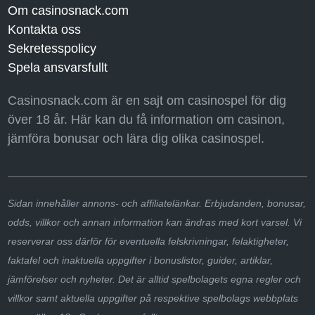
Om casinosnack.com
Kontakta oss
Sekretesspolicy
Spela ansvarsfullt
Casinosnack.com är en sajt om casinospel för dig
över 18 år. Här kan du få information om casinon,
jämföra bonusar och lära dig olika casinospel.
Sidan innehåller annons- och affiliatelänkar. Erbjudanden, bonusar,
odds, villkor och annan information kan ändras med kort varsel. Vi
reserverar oss därför för eventuella felskrivningar, felaktigheter,
faktafel och inaktuella uppgifter i bonuslistor, guider, artiklar,
jämförelser och nyheter. Det är alltid spelbolagets egna regler och
villkor samt aktuella uppgifter på respektive spelbolags webbplats