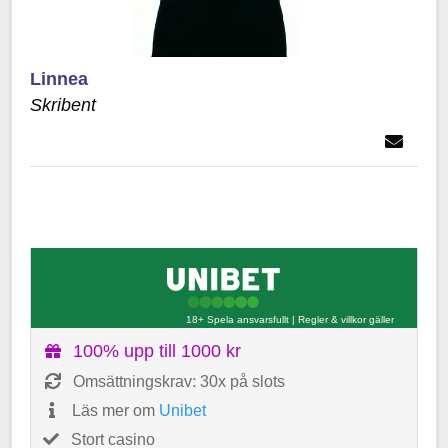
Linnea
Skribent
18+ Spela ansvarsfullt
|
Regler & villkor gäller
100% upp till 1000 kr
Omsättningskrav: 30x på slots
Läs mer om
Unibet
Stort casino