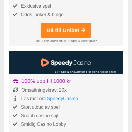
Exklusiva spel
Odds, poker & bingo
Gå till Unibet
18+ Spela ansvarsfullt
|
Regler & villkor gäller
18+ Spela ansvarsfullt
|
Regler & villkor gäller
100% upp till 1000 kr
Omsättningskrav: 20x
Läs mer om
SpeedyCasino
Stort utbud av spel
Snabb casino sajt
Smidig Casino Lobby