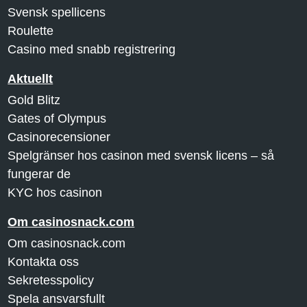
Svensk spellicens
Roulette
Casino med snabb registrering
Aktuellt
Gold Blitz
Gates of Olympus
Casinorecensioner
Spelgränser hos casinon med svensk licens – så
fungerar de
KYC hos casinon
Om casinosnack.com
Om casinosnack.com
Kontakta oss
Sekretesspolicy
Spela ansvarsfullt