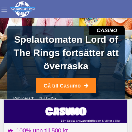
CASINO
Spelautomaten Lord of
The Rings fortsätter att
överraska
Gå till Casumo
Publicerad: 2010-09-
22
Skribent:
Johan
18+ Spela ansvarsfullt
|
Regler & villkor gäller
18+ Spela ansvarsfullt
|
Regler & villkor gäller
100% upp till 500 kr