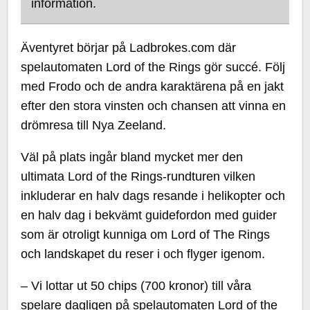
information.
Äventyret börjar på Ladbrokes.com där
spelautomaten Lord of the Rings gör succé. Följ
med Frodo och de andra karaktärena på en jakt
efter den stora vinsten och chansen att vinna en
drömresa till Nya Zeeland.
Väl på plats ingår bland mycket mer den
ultimata Lord of the Rings-rundturen vilken
inkluderar en halv dags resande i helikopter och
en halv dag i bekvämt guidefordon med guider
som är otroligt kunniga om Lord of The Rings
och landskapet du reser i och flyger igenom.
– Vi lottar ut 50 chips (700 kronor) till våra
spelare dagligen på spelautomaten Lord of the