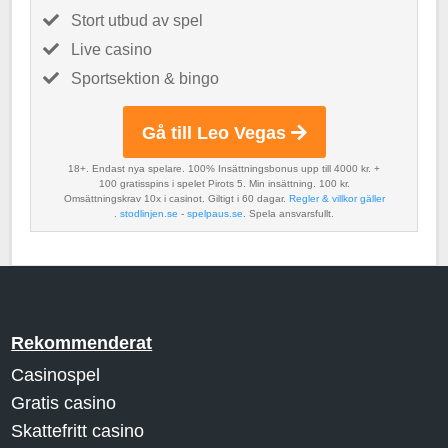
Stort utbud av spel
Live casino
Sportsektion & bingo
Gå till Leo Vegas
18+. Endast nya spelare. 100% Insättningsbonus upp till 4000 kr. +
100 gratisspins i spelet Pirots 5. Min insättning. 100 kr.
Omsättningskrav 10x i casinot. Giltigt i 60 dagar.
Regler & villkor gäller
.
stodlinjen.se
-
spelpaus.se
. Spela ansvarsfullt.
Rekommenderat
Casinospel
Gratis casino
Skattefritt casino