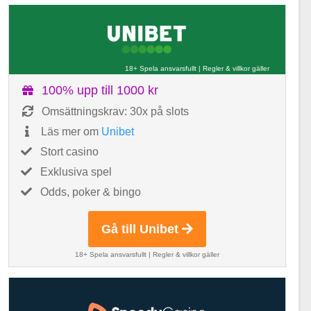
18+ Spela ansvarsfullt
|
Regler & villkor gäller
100% upp till 1000 kr
Omsättningskrav: 30x på slots
Läs mer om
Unibet
Stort casino
Exklusiva spel
Odds, poker & bingo
Gå till Unibet
18+ Spela ansvarsfullt
|
Regler & villkor gäller