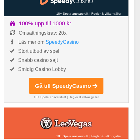
18+ Spela ansvarsfullt
|
Regler & villkor gäller
100% upp till 1000 kr
Omsättningskrav: 20x
Läs mer om
SpeedyCasino
Stort utbud av spel
Snabb casino sajt
Smidig Casino Lobby
Gå till SpeedyCasino
18+ Spela ansvarsfullt
|
Regler & villkor gäller
18+ Spela ansvarsfullt
|
Regler & villkor gäller