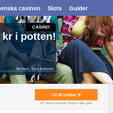
enska casinon
Slots
Guider
CASINO
kr i potten!
Skribent:
Sara Isaksson
Gå till Unibet
18+ Spela ansvarsfullt
|
Regler & villkor gäller