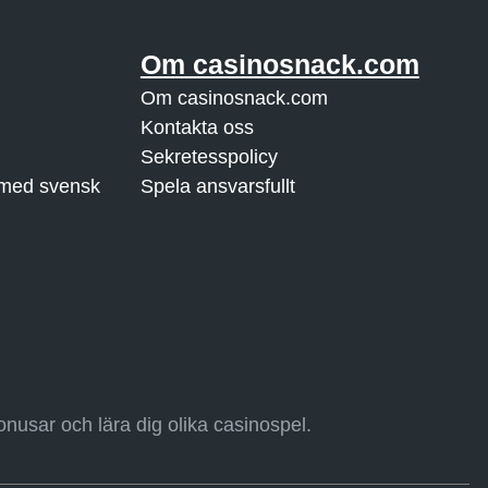
Om casinosnack.com
Om casinosnack.com
Kontakta oss
Sekretesspolicy
 med svensk
Spela ansvarsfullt
nusar och lära dig olika casinospel.