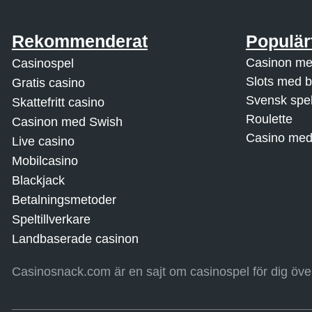
Rekommenderat
Populär
Casinon med
Casinospel
Slots med 
Gratis casino
Svensk spel
Skattefritt casino
Roulette
Casinon med Swish
Casino med 
Live casino
Mobilcasino
Blackjack
Betalningsmetoder
Speltillverkare
Landbaserade casinon
Casinosnack.com är en sajt om casinospel för dig över