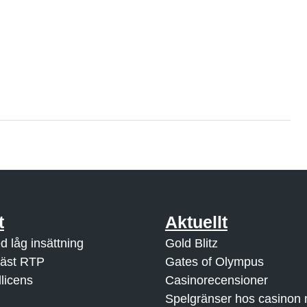
t
Aktuellt
 låg insättning
Gold Blitz
bäst RTP
Gates of Olympus
licens
Casinorecensioner
Spelgränser hos casinon