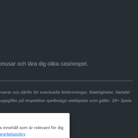
nusar och lära dig olika casinospel.
rar oss därför för eventuella felskrivningar, felaktigheter, faktafel
lla uppgifter på respektive spelbolags webbplats som gäller. 18+ Spela
 innehåll som är relevant för dig.
tegritetspolicy
.