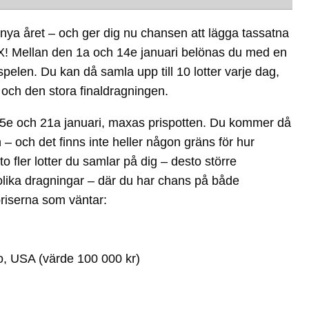
t nya året – och ger dig nu chansen att lägga tassatna
 X! Mellan den 1a och 14e januari belönas du med en
rspelen. Du kan då samla upp till 10 lotter varje dag,
och den stora finaldragningen.
5e och 21a januari, maxas prispotten. Du kommer då
n – och det finns inte heller någon gräns för hur
o fler lotter du samlar på dig – desto större
 olika dragningar – där du har chans på både
priserna som väntar:
do, USA (värde 100 000 kr)