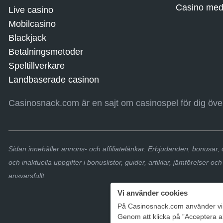
Casino med 
Live casino
Mobilcasino
Blackjack
Betalningsmetoder
Speltillverkare
Landbaserade casinon
Casinosnack.com är en sajt om casinospel för dig över
Sidan innehåller annons- och affiliatelänkar. Erbjudanden, bonusar, o
och inaktuella uppgifter i bonuslistor, guider, artiklar, jämförelser 
ansvarsfullt.
På Casinosnack.com använder vi coo
Genom att klicka på ”Acceptera al