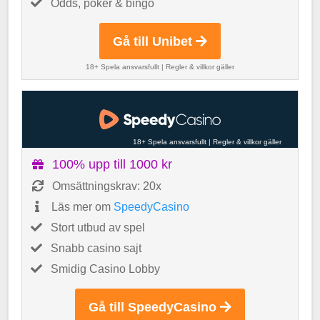
Odds, poker & bingo
Gå till Unibet
18+ Spela ansvarsfullt
|
Regler & villkor gäller
18+ Spela ansvarsfullt
|
Regler & villkor gäller
100% upp till 1000 kr
Omsättningskrav: 20x
Läs mer om
SpeedyCasino
Stort utbud av spel
Snabb casino sajt
Smidig Casino Lobby
Gå till SpeedyCasino