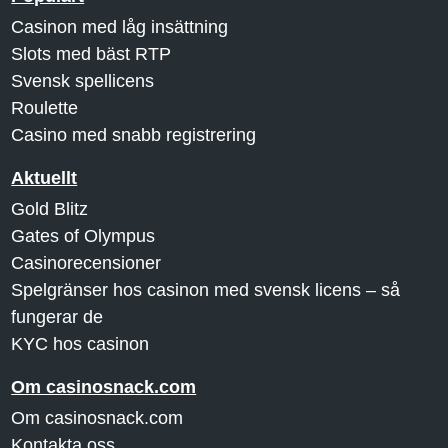
Casinon med låg insättning
Slots med bäst RTP
Svensk spellicens
Roulette
Casino med snabb registrering
Aktuellt
Gold Blitz
Gates of Olympus
Casinorecensioner
Spelgränser hos casinon med svensk licens – så
fungerar de
KYC hos casinon
Om casinosnack.com
Om casinosnack.com
Kontakta oss