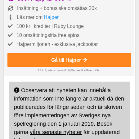
Insättning + bonus ska omsättas 20x
Läs mer om
Hajper
100 kr i krediter i Ruby Lounge
10 omsättningsfria free spins
Hajpermiljonen - exklusiva jackpottar
Gå till Hajper
18+ Spela ansvarsfullt
|
Regler & villkor gäller
Observera att nyheten kan innehålla
information som inte längre är aktuell då den
publicerades för länge sedan och är skriven
före implementeringen av Sveriges nya
spelreglering den 1 januari 2019. Besök
gärna
våra senaste nyheter
för uppdaterad