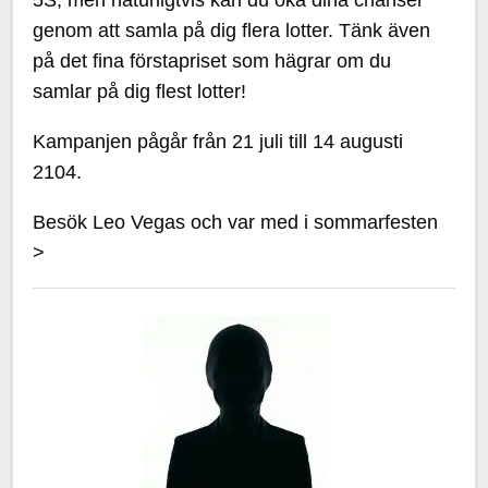
genom att samla på dig flera lotter. Tänk även
på det fina förstapriset som hägrar om du
samlar på dig flest lotter!
Kampanjen pågår från 21 juli till 14 augusti
2104.
Besök Leo Vegas och var med i sommarfesten
>