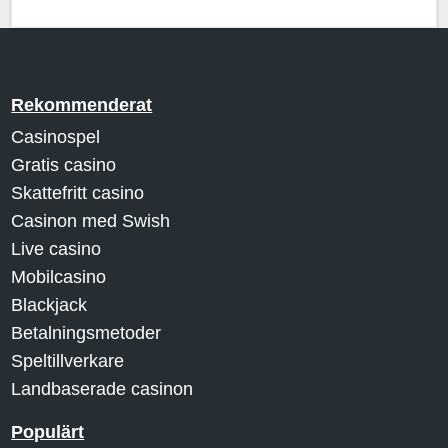
Rekommenderat
Casinospel
Gratis casino
Skattefritt casino
Casinon med Swish
Live casino
Mobilcasino
Blackjack
Betalningsmetoder
Speltillverkare
Landbaserade casinon
Populärt