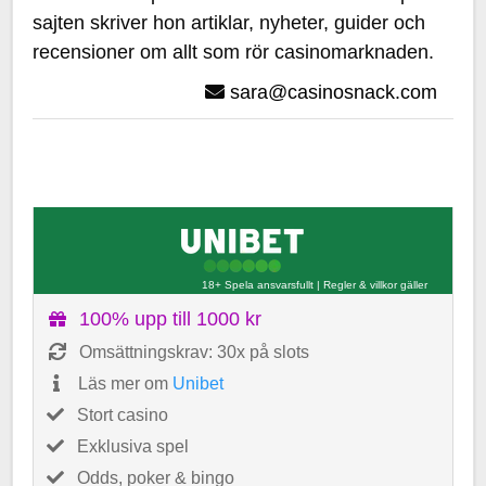
sajten skriver hon artiklar, nyheter, guider och
recensioner om allt som rör casinomarknaden.
sara@casinosnack.com
18+ Spela ansvarsfullt
|
Regler & villkor gäller
100% upp till 1000 kr
Omsättningskrav: 30x på slots
Läs mer om
Unibet
Stort casino
Exklusiva spel
Odds, poker & bingo