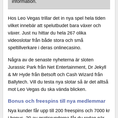
information.
Hos Leo Vegas trillar det in nya spel hela tiden
vilket innebär att spelutbudet bara växer och
växer. Just nu hittar du hela 267 olika
videoslotar från både stora och små
speltillverkare i deras onlinecasino.
Några av de senaste nyheterna är sloten
Jurassic Park från Net Entertainment, Dr Jekyll
& Mr Hyde från Betsoft och Cash Wizard från
Ballytech. Vill du testa nya slotar så är det alltså
mot Leo Vegas du ska vända blicken.
Bonus och freespins till nya medlemmar
Nya kunder får upp till 200 freespins och 7000 kr
i bonus, 20 av gratisrundorna får du redan när