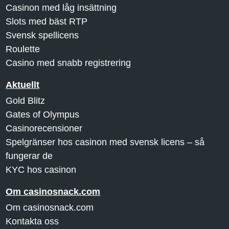
Casinon med låg insättning
Slots med bäst RTP
Svensk spellicens
Roulette
Casino med snabb registrering
Aktuellt
Gold Blitz
Gates of Olympus
Casinorecensioner
Spelgränser hos casinon med svensk licens – så
fungerar de
KYC hos casinon
Om casinosnack.com
Om casinosnack.com
Kontakta oss