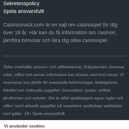
Sekretesspolicy
Spela ansvarsfullt
Casinosnack.com är en sajt om casinospel för dig
över 18 år. Här kan du få information om casinon,
jämföra bonusar och lära dig olika casinospel.
Sidan innehåller annons- och affiliatelänkar. Erbjudanden, bonusar,
odds, villkor och annan information kan ändras med kort varsel. Vi
reserverar oss därför för eventuella felskrivningar, felaktigheter,
faktafel och inaktuella uppgifter i bonuslistor, guider, artiklar,
jämförelser och nyheter. Det är alltid spelbolagets egna regler och
villkor samt aktuella uppgifter på respektive spelbolags webbplats
som gäller. 18+ Spela ansvarsfullt.