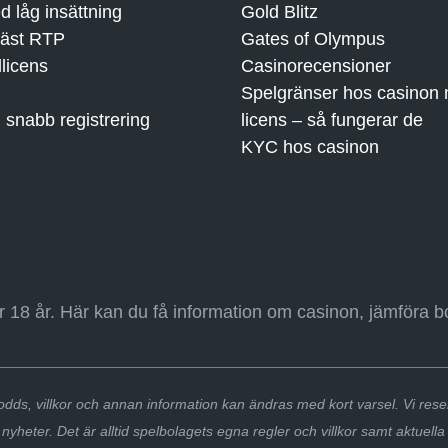
 låg insättning
Gold Blitz
bäst RTP
Gates of Olympus
licens
Casinorecensioner
Spelgränser hos casinon
snabb registrering
licens – så fungerar de
KYC hos casinon
 18 år. Här kan du få information om casinon, jämföra bo
dds, villkor och annan information kan ändras med kort varsel. Vi reserve
och nyheter. Det är alltid spelbolagets egna regler och villkor samt aktue