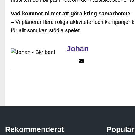
Vad kommer ni mer att göra kring samarbetet?
– Vi planerar flera roliga aktiviteter och kampanje
för allt som kan stödja spelet.
Johan
Rekommenderat
Populär