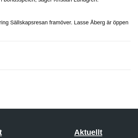
r kring Sällskapsresan framöver. Lasse Åberg är öppen
t
Aktuellt