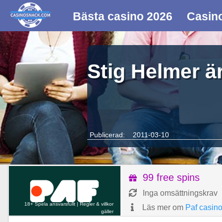
Bästa casino 2026
Casin
Stig Helmer ä
Publicerad: 2011-03-10
99 free spins
Inga omsättningskrav
18+ Spela ansvarsfullt
|
Regler & villkor
Läs mer om
Paf casin
gäller