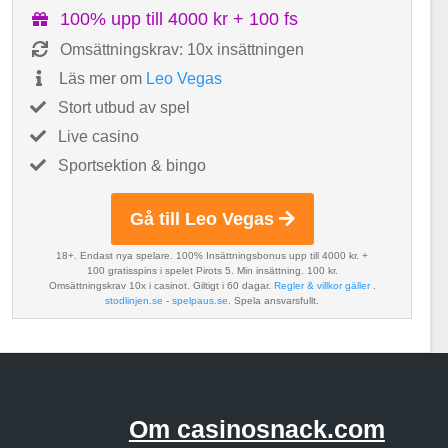
100% upp till 4000 kr + 100 fs
Omsättningskrav: 10x insättningen
Läs mer om
Leo Vegas
Stort utbud av spel
Live casino
Sportsektion & bingo
Gå till Leo Vegas
18+. Endast nya spelare. 100% Insättningsbonus upp till 4000 kr. +
100 gratisspins i spelet Pirots 5. Min insättning. 100 kr.
Omsättningskrav 10x i casinot. Giltigt i 60 dagar.
Regler & villkor gäller
.
stodlinjen.se
-
spelpaus.se
. Spela ansvarsfullt.
Om casinosnack.com