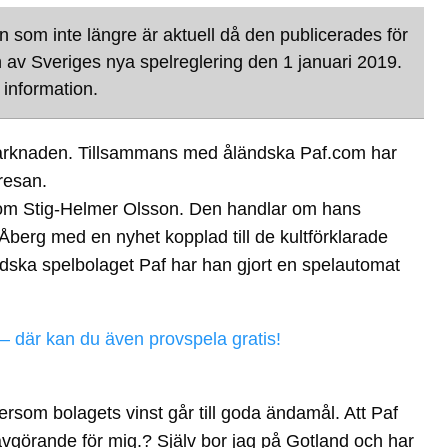
 som inte längre är aktuell då den publicerades för
 av Sveriges nya spelreglering den 1 januari 2019.
information.
lmarknaden. Tillsammans med åländska Paf.com har
sresan.
en om Stig-Helmer Olsson. Den handlar om hans
erg med en nyhet kopplad till de kultförklarade
dska spelbolaget Paf har han gjort en spelautomat
– där kan du även provspela gratis!
ersom bolagets vinst går till goda ändamål. Att Paf
 avgörande för mig.? Själv bor jag på Gotland och har