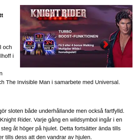
tt
l och
hoff i
n
h The Invisible Man i samarbete med Universal.
 gör sloten både underhållande men också fartfylld.
 i Knight Rider. Varje gång en wildsymbol ingår i en
t steg åt höger på hjulet. Detta fortsätter ända tills
r tills dess att den vandrar av hjulen.