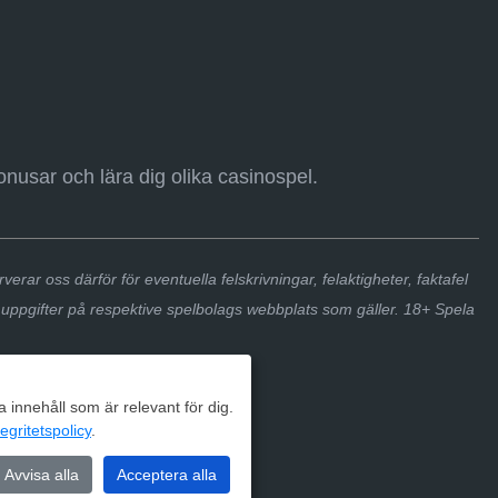
nusar och lära dig olika casinospel.
rar oss därför för eventuella felskrivningar, felaktigheter, faktafel
lla uppgifter på respektive spelbolags webbplats som gäller. 18+ Spela
 innehåll som är relevant för dig.
tegritetspolicy
.
Avvisa alla
Acceptera alla