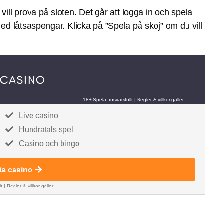
ill prova på sloten. Det går att logga in och spela
 med låtsaspengar. Klicka på ”Spela på skoj” om du vill
18+ Spela ansvarsfullt
|
Regler & villkor gäller
Live casino
Hundratals spel
Casino och bingo
ria casino
lt
|
Regler & villkor gäller