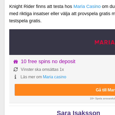
Knight Rider finns att testa hos
Maria Casino
om du v
med riktiga insatser eller välja att provspela gratis
testspela gratis.
10 free spins no deposit
Vinster ska omsättas 1x
Läs mer om
Maria casino
Gå till Ma
18+ Spela ansvarsful
Sara Isaksson