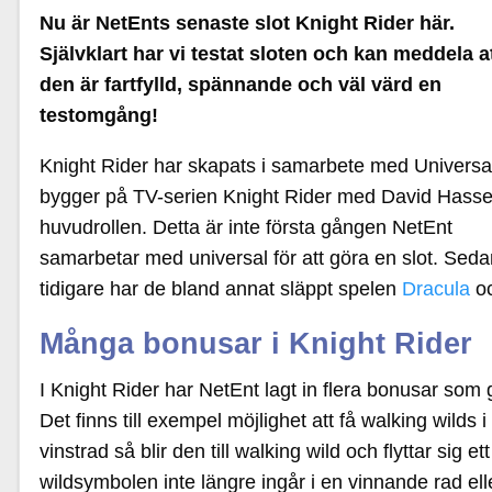
Nu är NetEnts senaste slot Knight Rider här.
Självklart har vi testat sloten och kan meddela a
den är fartfylld, spännande och väl värd en
testomgång!
Knight Rider har skapats i samarbete med Universa
bygger på TV-serien Knight Rider med David Hassel
huvudrollen. Detta är inte första gången NetEnt
samarbetar med universal för att göra en slot. Seda
tidigare har de bland annat släppt spelen
Dracula
oc
Många bonusar i Knight Rider
I Knight Rider har NetEnt lagt in flera bonusar som
Det finns till exempel möjlighet att få walking wilds
vinstrad så blir den till walking wild och flyttar sig et
wildsymbolen inte längre ingår i en vinnande rad elle