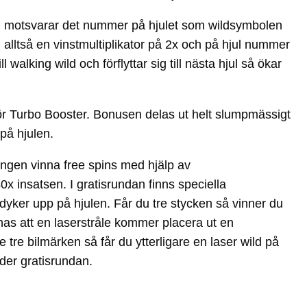
m motsvarar det nummer på hjulet som wildsymbolen
alltså en vinstmultiplikator på 2x och på hjul nummer
l walking wild och förflyttar sig till nästa hjul så ökar
ör Turbo Booster. Bonusen delas ut helt slumpmässigt
på hjulen.
tingen vinna free spins med hjälp av
0x insatsen. I gratisrundan finns speciella
yker upp på hjulen. Får du tre stycken så vinner du
enas att en laserstråle kommer placera ut en
e tre bilmärken så får du ytterligare en laser wild på
nder gratisrundan.