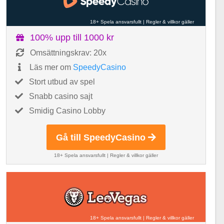
18+ Spela ansvarsfullt
|
Regler & villkor gäller
100% upp till 1000 kr
Omsättningskrav: 20x
Läs mer om
SpeedyCasino
Stort utbud av spel
Snabb casino sajt
Smidig Casino Lobby
Gå till SpeedyCasino
18+ Spela ansvarsfullt
|
Regler & villkor gäller
18+ Spela ansvarsfullt
|
Regler & villkor gäller