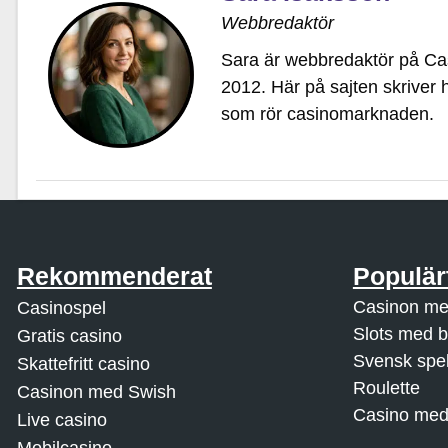
Webbredaktör
Sara är webbredaktör på Ca
2012. Här på sajten skriver h
som rör casinomarknaden.
Rekommenderat
Populär
Casinon med
Casinospel
Slots med 
Gratis casino
Svensk spel
Skattefritt casino
Roulette
Casinon med Swish
Casino med 
Live casino