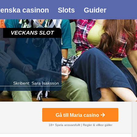
enska casinon
Slots
Guider
VECKANS SLOT
Skribent:
Sara Isaksson
Gå till Maria casino
18+ Spela ansvarsfullt
|
Regler & villkor gäller