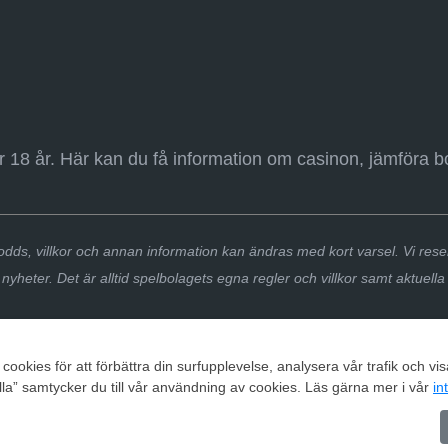
 18 år. Här kan du få information om casinon, jämföra bo
dds, villkor och annan information kan ändras med kort varsel. Vi reserve
och nyheter. Det är alltid spelbolagets egna regler och villkor samt aktue
kies för att förbättra din surfupplevelse, analysera vår trafik och visa
la” samtycker du till vår användning av cookies. Läs gärna mer i vår
in