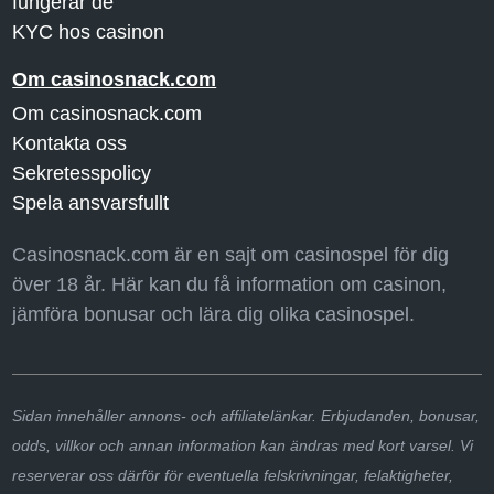
fungerar de
KYC hos casinon
Om casinosnack.com
Om casinosnack.com
Kontakta oss
Sekretesspolicy
Spela ansvarsfullt
Casinosnack.com är en sajt om casinospel för dig
över 18 år. Här kan du få information om casinon,
jämföra bonusar och lära dig olika casinospel.
Sidan innehåller annons- och affiliatelänkar. Erbjudanden, bonusar,
odds, villkor och annan information kan ändras med kort varsel. Vi
reserverar oss därför för eventuella felskrivningar, felaktigheter,