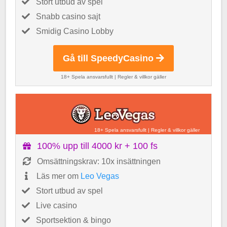
Stort utbud av spel
Snabb casino sajt
Smidig Casino Lobby
Gå till SpeedyCasino
18+ Spela ansvarsfullt
|
Regler & villkor gäller
18+ Spela ansvarsfullt
|
Regler & villkor gäller
100% upp till 4000 kr + 100 fs
Omsättningskrav: 10x insättningen
Läs mer om
Leo Vegas
Stort utbud av spel
Live casino
Sportsektion & bingo