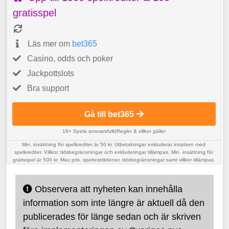
gratisspel
Läs mer om
bet365
Casino, odds och poker
Jackpottslots
Bra support
Gå till bet365
18+ Spela ansvarsfullt
|
Regler & villkor gäller
Min. insättning för spelkrediter är 50 kr. Utbetalningar exkluderar insatsen med
spelkrediter. Villkor, tidsbegränsningar och exkluderingar tillämpas. Min. insättning för
gratisspel är 500 kr. Max pris, spelrestriktioner, tidsbegränsningar samt villkor tillämpas.
Observera att nyheten kan innehålla
information som inte längre är aktuell då den
publicerades för länge sedan och är skriven