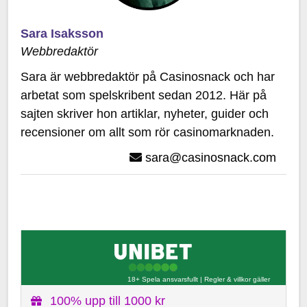
Sara Isaksson
Webbredaktör
Sara är webbredaktör på Casinosnack och har
arbetat som spelskribent sedan 2012. Här på
sajten skriver hon artiklar, nyheter, guider och
recensioner om allt som rör casinomarknaden.
sara@casinosnack.com
18+ Spela ansvarsfullt
|
Regler & villkor gäller
100% upp till 1000 kr