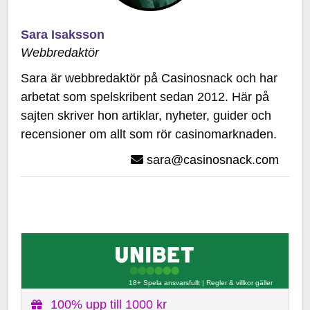
Sara Isaksson
Webbredaktör
Sara är webbredaktör på Casinosnack och har
arbetat som spelskribent sedan 2012. Här på
sajten skriver hon artiklar, nyheter, guider och
recensioner om allt som rör casinomarknaden.
sara@casinosnack.com
18+ Spela ansvarsfullt
|
Regler & villkor gäller
100% upp till 1000 kr