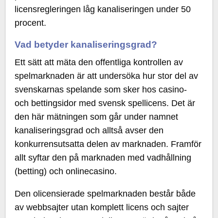
licensregleringen låg kanaliseringen under 50
procent.
Vad betyder kanaliseringsgrad?
Ett sätt att mäta den offentliga kontrollen av
spelmarknaden är att undersöka hur stor del av
svenskarnas spelande som sker hos casino-
och bettingsidor med svensk spellicens. Det är
den här mätningen som går under namnet
kanaliseringsgrad och alltså avser den
konkurrensutsatta delen av marknaden. Framför
allt syftar den på marknaden med vadhållning
(betting) och onlinecasino.
Den olicensierade spelmarknaden består både
av webbsajter utan komplett licens och sajter