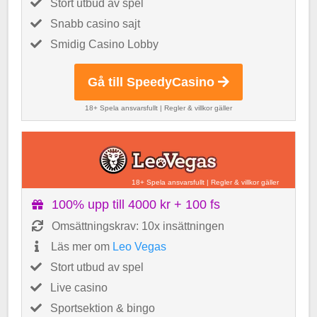
Stort utbud av spel
Snabb casino sajt
Smidig Casino Lobby
Gå till SpeedyCasino
18+ Spela ansvarsfullt
|
Regler & villkor gäller
18+ Spela ansvarsfullt
|
Regler & villkor gäller
100% upp till 4000 kr + 100 fs
Omsättningskrav: 10x insättningen
Läs mer om
Leo Vegas
Stort utbud av spel
Live casino
Sportsektion & bingo