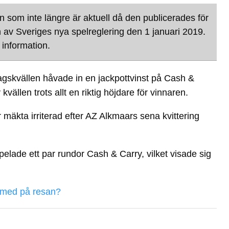
 som inte längre är aktuell då den publicerades för
 av Sveriges nya spelreglering den 1 januari 2019.
information.
sdagskvällen håvade in en jackpottvinst på Cash &
kvällen trots allt en riktig höjdare för vinnaren.
 mäkta irriterad efter AZ Alkmaars sena kvittering
pelade ett par rundor Cash & Carry, vilket visade sig
u med på resan?