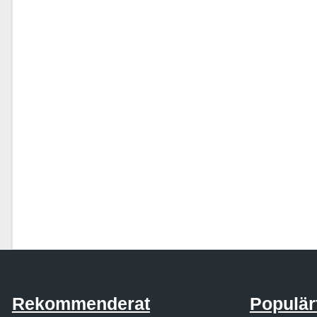
Rekommenderat
Populär