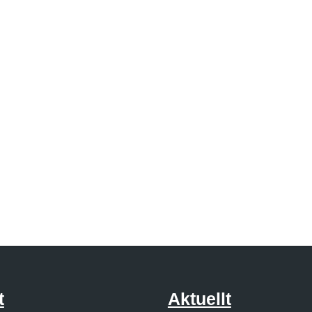
t
Aktuellt