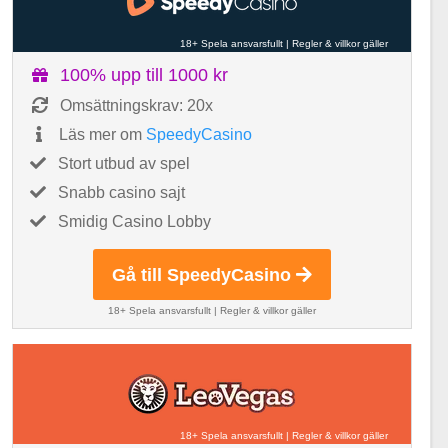
18+ Spela ansvarsfullt
|
Regler & villkor gäller
100% upp till 1000 kr
Omsättningskrav: 20x
Läs mer om
SpeedyCasino
Stort utbud av spel
Snabb casino sajt
Smidig Casino Lobby
Gå till SpeedyCasino
18+ Spela ansvarsfullt
|
Regler & villkor gäller
18+ Spela ansvarsfullt
|
Regler & villkor gäller