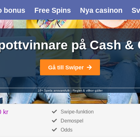
o bonus
Free Spins
Nya casinon
Sv
pottvinnare på Cash & 
Gå till Swiper
18+ Spela ansvarsfullt
|
Regler & villkor gäller
0 kr
Swipe-funktion
Demospel
Odds