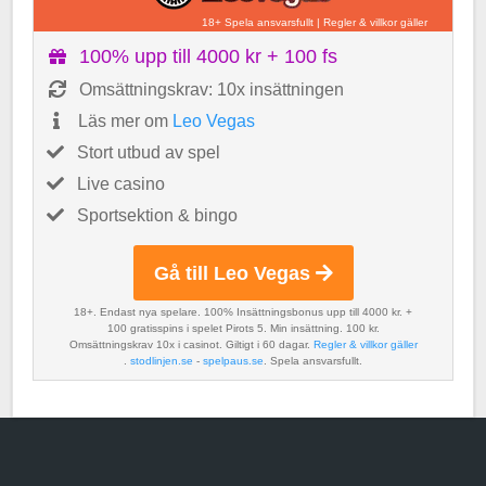
18+ Spela ansvarsfullt
|
Regler & villkor gäller
100% upp till 4000 kr + 100 fs
Omsättningskrav: 10x insättningen
Läs mer om
Leo Vegas
Stort utbud av spel
Live casino
Sportsektion & bingo
Gå till Leo Vegas
18+. Endast nya spelare. 100% Insättningsbonus upp till 4000 kr. +
100 gratisspins i spelet Pirots 5. Min insättning. 100 kr.
Omsättningskrav 10x i casinot. Giltigt i 60 dagar.
Regler & villkor gäller
.
stodlinjen.se
-
spelpaus.se
. Spela ansvarsfullt.