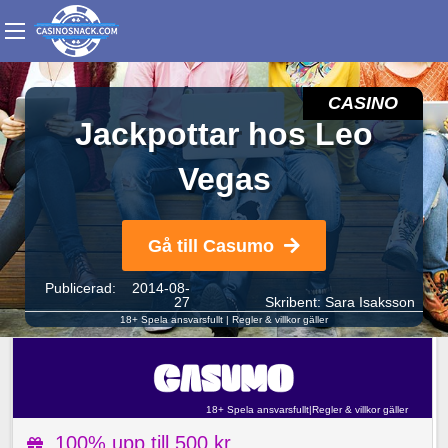
CASINO
Jackpottar hos Leo
Vegas
Gå till Casumo
Publicerad: 2014-08-
27
Skribent:
Sara Isaksson
18+ Spela ansvarsfullt
|
Regler & villkor gäller
18+ Spela ansvarsfullt
|
Regler & villkor gäller
100% upp till 500 kr