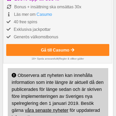
Bonus + insättning ska omsättas 30x
Läs mer om
Casumo
40 free spins
Exklusiva jackpottar
Generös välkomstbonus
Gå till Casumo
18+ Spela ansvarsfullt
|
Regler & villkor gäller
Observera att nyheten kan innehålla
information som inte längre är aktuell då den
publicerades för länge sedan och är skriven
före implementeringen av Sveriges nya
spelreglering den 1 januari 2019. Besök
gärna
våra senaste nyheter
för uppdaterad