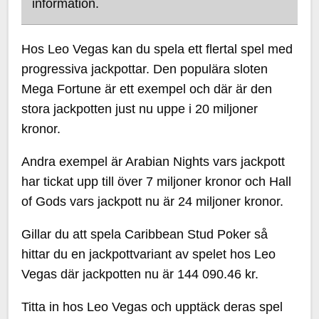
information.
Hos Leo Vegas kan du spela ett flertal spel med
progressiva jackpottar. Den populära sloten
Mega Fortune är ett exempel och där är den
stora jackpotten just nu uppe i 20 miljoner
kronor.
Andra exempel är Arabian Nights vars jackpott
har tickat upp till över 7 miljoner kronor och Hall
of Gods vars jackpott nu är 24 miljoner kronor.
Gillar du att spela Caribbean Stud Poker så
hittar du en jackpottvariant av spelet hos Leo
Vegas där jackpotten nu är 144 090.46 kr.
Titta in hos Leo Vegas och upptäck deras spel