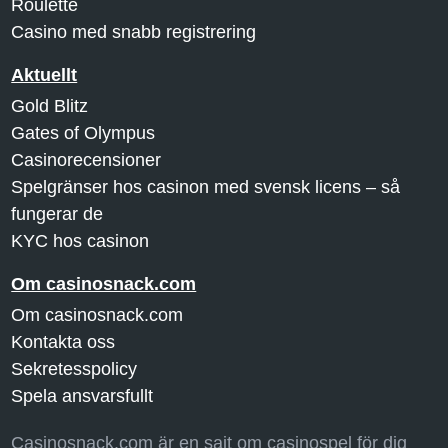
Roulette
Casino med snabb registrering
Aktuellt
Gold Blitz
Gates of Olympus
Casinorecensioner
Spelgränser hos casinon med svensk licens – så
fungerar de
KYC hos casinon
Om casinosnack.com
Om casinosnack.com
Kontakta oss
Sekretesspolicy
Spela ansvarsfullt
Casinosnack.com är en sajt om casinospel för dig