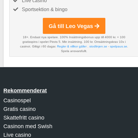
Live casino
Sportsektion & bingo
Gå till Leo Vegas
18+. Endast nya spelare. 100% Insättningsbonus upp till 4000 kr. + 100
gratisspins i spelet Pirots 5. Min insättning. 100 kr. Omsättningskrav 10x i
casinot. Giltigt i 60 dagar.
Regler & villkor gäller
.
stodlinjen.se
-
spelpaus.se
.
Spela ansvarsfullt.
Rekommenderat
Casinospel
Gratis casino
Skattefritt casino
Casinon med Swish
Live casino