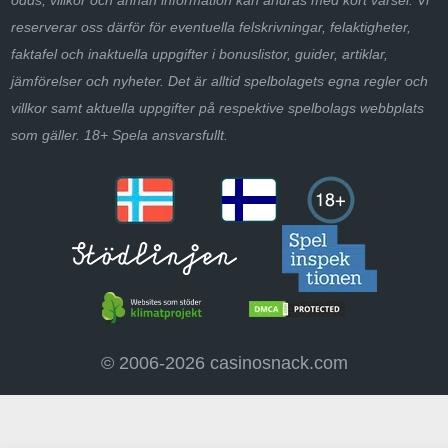
odds, villkor och annan information kan ändras med kort varsel. Vi
reserverar oss därför för eventuella felskrivningar, felaktigheter,
faktafel och inaktuella uppgifter i bonuslistor, guider, artiklar,
jämförelser och nyheter. Det är alltid spelbolagets egna regler och
villkor samt aktuella uppgifter på respektive spelbolags webbplats
som gäller. 18+ Spela ansvarsfullt.
© 2006-2026 casinosnack.com