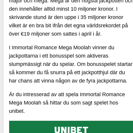
major och mega. Mega är den högsta jackpotten oc
den innehåller alltid minst 10 miljoner kronor. I
skrivande stund är den uppe i 35 miljoner kronor
vilket är en bra bit ifrån det egna världsrekordet på
över €19 miljoner som sattes i april i år.
I Immortal Romance Mega Moolah vinner du
jackpottarna i ett bonusspel som aktiveras
slumpmässigt när du spelar. Om bonusspelet startar
så kommer du få snurra på ett jackpotthjul där du
har chans att vinna någon av de fyra jackpottarna.
Är du intresserad av att spela Immortal Romance
Mega Moolah så hittar du som sagt spelet hos
unibet.