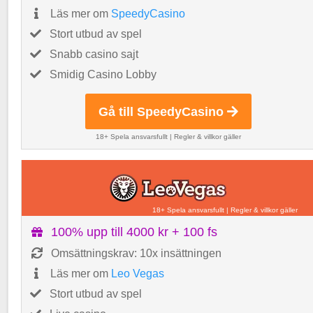
Läs mer om
SpeedyCasino
Stort utbud av spel
Snabb casino sajt
Smidig Casino Lobby
Gå till SpeedyCasino
18+ Spela ansvarsfullt
|
Regler & villkor gäller
18+ Spela ansvarsfullt
|
Regler & villkor gäller
100% upp till 4000 kr + 100 fs
Omsättningskrav: 10x insättningen
Läs mer om
Leo Vegas
Stort utbud av spel