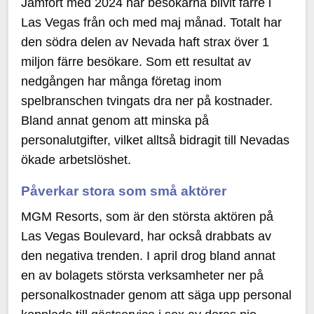
Jämfört med 2024 har besökarna blivit färre i
Las Vegas från och med maj månad. Totalt har
den södra delen av Nevada haft strax över 1
miljon färre besökare. Som ett resultat av
nedgången har många företag inom
spelbranschen tvingats dra ner på kostnader.
Bland annat genom att minska på
personalutgifter, vilket alltså bidragit till Nevadas
ökade arbetslöshet.
Påverkar stora som små aktörer
MGM Resorts, som är den största aktören på
Las Vegas Boulevard, har också drabbats av
den negativa trenden. I april drog bland annat
en av bolagets största verksamheter ner på
personalkostnader genom att säga upp personal