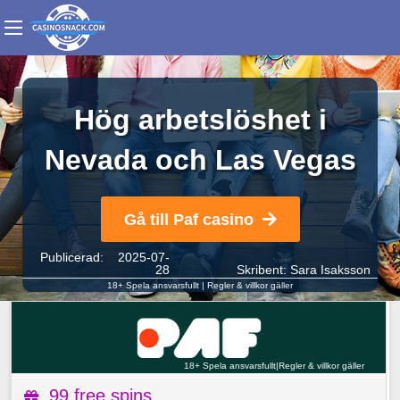
Hög arbetslöshet i
Nevada och Las Vegas
Gå till Paf casino
Publicerad: 2025-07-
28
Skribent:
Sara Isaksson
18+ Spela ansvarsfullt
|
Regler & villkor gäller
18+ Spela ansvarsfullt
|
Regler & villkor gäller
99 free spins