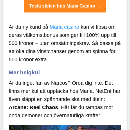
Testa sloten hos Maria Casino
Är du ny kund på
Maria casino
kan vi tipsa om
deras välkomstbonus som ger till 100% upp till
500 kronor – utan omsättningskrav. Så passa på
att öka dina vinstchanser genom att spinna för
500 kronor extra.
Mer helgkul
Är du inget fan av Narcos? Oroa dig inte. Det
finns mer kul att upptäcka hos Maria. NetEnt har
även släppt en spännande slot med titeln:
Arcane: Reel Chaos
. Här får du tampas mot
onda demoner och övernaturliga krafter.