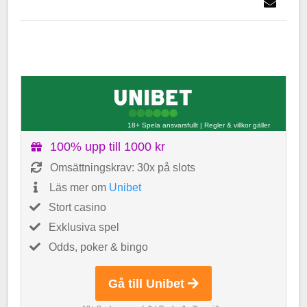
18+ Spela ansvarsfullt
|
Regler & villkor gäller
100% upp till 1000 kr
Omsättningskrav: 30x på slots
Läs mer om
Unibet
Stort casino
Exklusiva spel
Odds, poker & bingo
Gå till Unibet