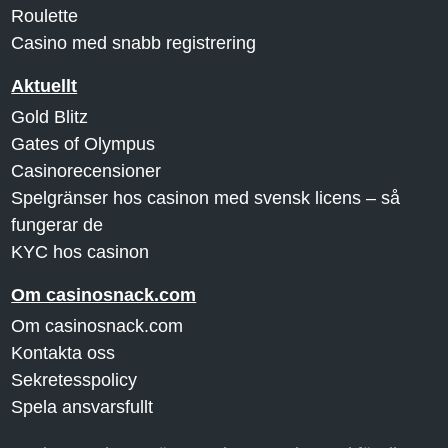
Roulette
Casino med snabb registrering
Aktuellt
Gold Blitz
Gates of Olympus
Casinorecensioner
Spelgränser hos casinon med svensk licens – så
fungerar de
KYC hos casinon
Om casinosnack.com
Om casinosnack.com
Kontakta oss
Sekretesspolicy
Spela ansvarsfullt