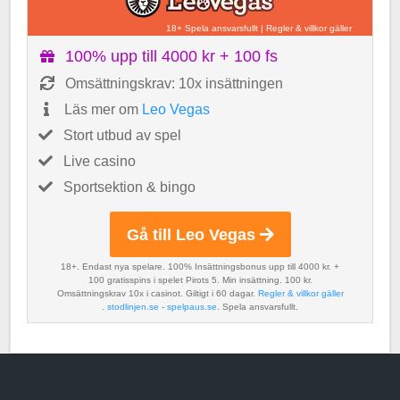
18+ Spela ansvarsfullt
|
Regler & villkor gäller
100% upp till 4000 kr + 100 fs
Omsättningskrav: 10x insättningen
Läs mer om
Leo Vegas
Stort utbud av spel
Live casino
Sportsektion & bingo
Gå till Leo Vegas
18+. Endast nya spelare. 100% Insättningsbonus upp till 4000 kr. +
100 gratisspins i spelet Pirots 5. Min insättning. 100 kr.
Omsättningskrav 10x i casinot. Giltigt i 60 dagar.
Regler & villkor gäller
.
stodlinjen.se
-
spelpaus.se
. Spela ansvarsfullt.