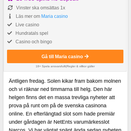
Vinster ska omsättas 1x
Läs mer om
Maria casino
Live casino
Hundratals spel
Casino och bingo
Gå till Maria casino
18+ Spela ansvarsfullt
|
Regler & villkor gäller
Äntligen fredag. Solen kikar fram bakom molnen
och vi räknar ned timmarna till helg. Den här
helgen finns det en massa trevliga nyheter att
prova på runt om på de svenska casinona
online. En efterlängtad slot som hade premiär
under gårdagen är NetEnts varumärkesslot
Narcos. Vi har väntat spänt ända sedan nyheten