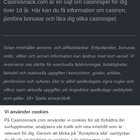
Casinosnack.com är en sajt om casinospel för dig
över 18 år. Här kan du få information om casinon,
jämföra bonusar och lära dig olika casinospel.
Sidan innehåller annons- och affiliatelänkar. Erbjudanden, bonusar,
odds, villkor och annan information kan ändras med kort varsel. Vi
reserverar oss därför för eventuella felskrivningar, felaktigheter,
faktafel och inaktuella uppgifter i bonuslistor, guider, artiklar,
jämförelser och nyheter. Det är alltid spelbolagets egna regler och
villkor samt aktuella uppgifter på respektive spelbolags webbplats
som gäller. 18+ Spela ansvarsfullt.
På Casinosnack.com använder vi cookies för att förbättra din
surfupplevelse, analysera vår trafik och visa innehåll som är
relevant för dig. Genom att klicka på ”Acceptera alla” samtycker
du till vår användning av cookies. Läs gärna mer i vår