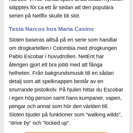
släpptes för ca ett år sedan att den populära
serien på Netflix skulle bli slot.
Testa Narcos hos Maria Casino
Sloten baseras alltså på en serie som handlar
om drogkartellen i Colombia med drogkungen
Pablo Escobar i huvudrollen. NetEnt har
återigen gjort ett bra jobb med att fånga
helheten. Från bakgrundsmusik till en sådan
detalj som att spelknappen består av en
snurrande pistolkolv. På hjulen hittar du Escobar
i egen hög person samt hans kumpaner, vapen,
pengar och annat som hör den världen till.
Sloten bjuder på funktioner som ”walking wilds”,
”drive by” och ”locked up”.