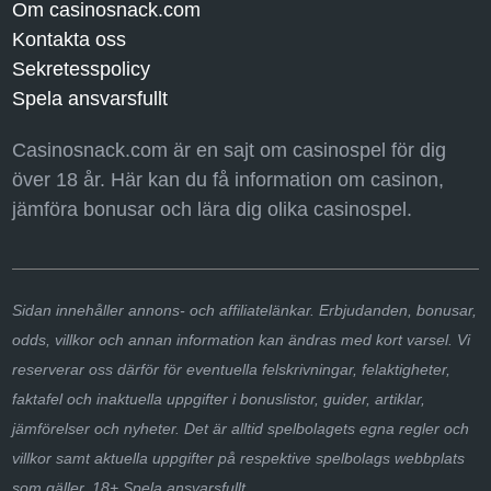
Om casinosnack.com
Kontakta oss
Sekretesspolicy
Spela ansvarsfullt
Casinosnack.com är en sajt om casinospel för dig
över 18 år. Här kan du få information om casinon,
jämföra bonusar och lära dig olika casinospel.
Sidan innehåller annons- och affiliatelänkar. Erbjudanden, bonusar,
odds, villkor och annan information kan ändras med kort varsel. Vi
reserverar oss därför för eventuella felskrivningar, felaktigheter,
faktafel och inaktuella uppgifter i bonuslistor, guider, artiklar,
jämförelser och nyheter. Det är alltid spelbolagets egna regler och
villkor samt aktuella uppgifter på respektive spelbolags webbplats
som gäller. 18+ Spela ansvarsfullt.