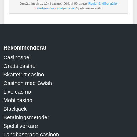
Omsättningskrav 10x i casinot. Giltigt i 60 dagar.
Regler & villkor gäller
.
stodlinjen.se
-
spelpaus.se
. Spela ansvarsfullt.
Rekommenderat
Casinospel
Gratis casino
Skattefritt casino
Casinon med Swish
Live casino
Mobilcasino
Blackjack
Betalningsmetoder
Speltillverkare
Landbaserade casinon