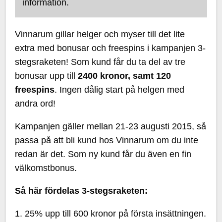
information.
Vinnarum gillar helger och myser till det lite
extra med bonusar och freespins i kampanjen 3-
stegsraketen! Som kund får du ta del av tre
bonusar upp till
2400 kronor, samt 120
freespins
. Ingen dålig start på helgen med
andra ord!
Kampanjen gäller mellan 21-23 augusti 2015, så
passa på att bli kund hos Vinnarum om du inte
redan är det. Som ny kund får du även en fin
välkomstbonus.
Så här fördelas 3-stegsraketen:
1. 25% upp till 600 kronor på första insättningen.