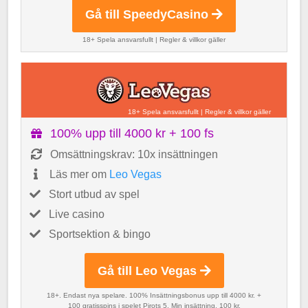
Gå till SpeedyCasino
18+ Spela ansvarsfullt
|
Regler & villkor gäller
18+ Spela ansvarsfullt
|
Regler & villkor gäller
100% upp till 4000 kr + 100 fs
Omsättningskrav: 10x insättningen
Läs mer om
Leo Vegas
Stort utbud av spel
Live casino
Sportsektion & bingo
Gå till Leo Vegas
18+. Endast nya spelare. 100% Insättningsbonus upp till 4000 kr. +
100 gratisspins i spelet Pirots 5. Min insättning. 100 kr.