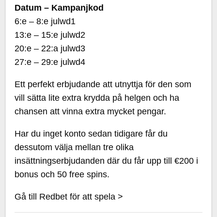
Datum – Kampanjkod
6:e – 8:e julwd1
13:e – 15:e julwd2
20:e – 22:a julwd3
27:e – 29:e julwd4
Ett perfekt erbjudande att utnyttja för den som
vill sätta lite extra krydda på helgen och ha
chansen att vinna extra mycket pengar.
Har du inget konto sedan tidigare får du
dessutom välja mellan tre olika
insättningserbjudanden där du får upp till €200 i
bonus och 50 free spins.
Gå till Redbet för att spela >