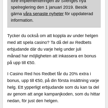
före implementeringen av Sveriges nya
spelreglering den 1 januari 2019. Besök
gärna
våra senaste nyheter
för uppdaterad
information.
Tycker du också om att koppla av under helgen
med att spela casino? Ta då del av Redbets
erbjudande där du varje helg under juli
månad har möjligheten att inkassera en bonus
på upp till €50.
I Casino Red hos Redbet får du 20% extra i
bonus, upp till €50, på din första insättning varje
helg. Ett ypperligt erbjudande som du kan ta del
av genom att ange kampanjkoden, som du hittar
nedan, för just den helgen.