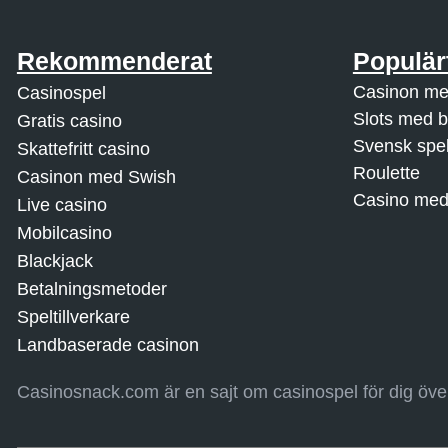
Rekommenderat
Populär
Casinon med
Casinospel
Slots med 
Gratis casino
Svensk spel
Skattefritt casino
Roulette
Casinon med Swish
Casino med 
Live casino
Mobilcasino
Blackjack
Betalningsmetoder
Speltillverkare
Landbaserade casinon
Casinosnack.com är en sajt om casinospel för dig över