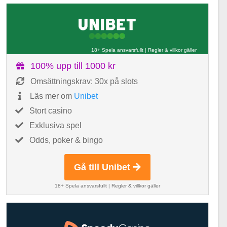
18+ Spela ansvarsfullt
|
Regler & villkor gäller
100% upp till 1000 kr
Omsättningskrav: 30x på slots
Läs mer om
Unibet
Stort casino
Exklusiva spel
Odds, poker & bingo
Gå till Unibet
18+ Spela ansvarsfullt
|
Regler & villkor gäller