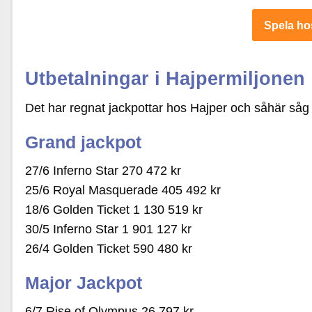
Spela ho
Utbetalningar i Hajpermiljonen
Det har regnat jackpottar hos Hajper och såhär såg d
Grand jackpot
27/6 Inferno Star 270 472 kr
25/6 Royal Masquerade 405 492 kr
18/6 Golden Ticket 1 130 519 kr
30/5 Inferno Star 1 901 127 kr
26/4 Golden Ticket 590 480 kr
Major Jackpot
6/7 Rise of Olympus 26 797 kr