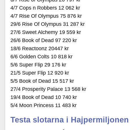
4/7 Cops n Robbers 12 062 kr
4/7 Rise Of Olympus 75 876 kr
29/6 Rise Of Olympus 31 287 kr
27/6 Sweet Alchemy 19 559 kr
26/6 Book of Dead 97 220 kr
18/6 Reactoonz 20447 kr
6/6 Golden Colts 10 818 kr
5/6 Super Flip 29 176 kr
21/5 Super Flip 12 920 kr
5/5 Book of Dead 15 517 kr
27/4 Prosperity Palace 13 568 kr
19/4 Book of Dead 10 740 kr
5/4 Moon Princess 11 483 kr
Testa slotarna i Hajpermiljonen