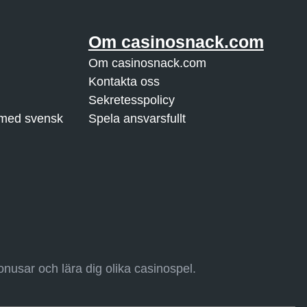
Om casinosnack.com
Om casinosnack.com
Kontakta oss
Sekretesspolicy
 med svensk
Spela ansvarsfullt
nusar och lära dig olika casinospel.