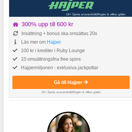
18+ Spela ansvarsfullt
|
Regler & villkor gäller
300% upp till 600 kr
Insättning + bonus ska omsättas 20x
Läs mer om
Hajper
100 kr i krediter i Ruby Lounge
10 omsättningsfria free spins
Hajpermiljonen - exklusiva jackpottar
Gå till Hajper
18+ Spela ansvarsfullt
|
Regler & villkor gäller