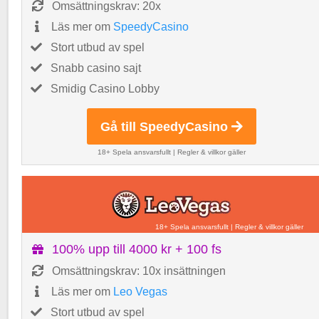
Omsättningskrav: 20x
Läs mer om
SpeedyCasino
Stort utbud av spel
Snabb casino sajt
Smidig Casino Lobby
Gå till SpeedyCasino
18+ Spela ansvarsfullt
|
Regler & villkor gäller
18+ Spela ansvarsfullt
|
Regler & villkor gäller
100% upp till 4000 kr + 100 fs
Omsättningskrav: 10x insättningen
Läs mer om
Leo Vegas
Stort utbud av spel