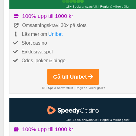
18+ Spela ansvarsfullt
|
Regler & villkor gäller
100% upp till 1000 kr
Omsättningskrav: 30x på slots
Läs mer om
Unibet
Stort casino
Exklusiva spel
Odds, poker & bingo
Gå till Unibet
18+ Spela ansvarsfullt
|
Regler & villkor gäller
18+ Spela ansvarsfullt
|
Regler & villkor gäller
100% upp till 1000 kr