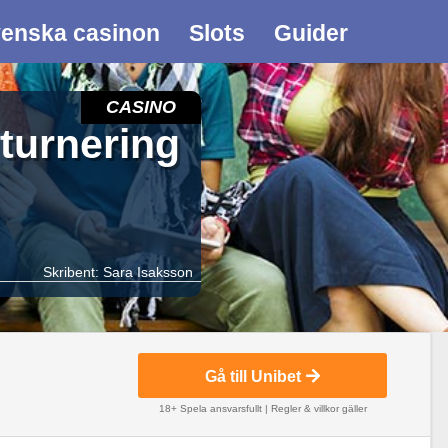
enska casinon
Slots
Guider
CASINO
 turnering
Skribent:
Sara Isaksson
Gå till Unibet
18+ Spela ansvarsfullt
|
Regler & villkor gäller