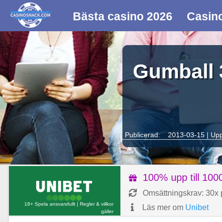
Bästa casino 2026
Casin
Gumball 3
Publicerad: 2013-03-15
|
Upp
100% upp till 100
Omsättningskrav: 30x 
18+ Spela ansvarsfullt
|
Regler & villkor
Läs mer om
Unibet
gäller