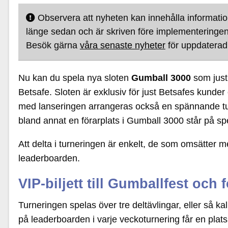
Observera att nyheten kan innehålla information
länge sedan och är skriven före implementeringen
Besök gärna
våra senaste nyheter
för uppdaterad 
Nu kan du spela nya sloten
Gumball 3000
som just
Betsafe. Sloten är exklusiv för just Betsafes kunde
med lanseringen arrangeras också en spännande tu
bland annat en förarplats i Gumball 3000 står på sp
Att delta i turneringen är enkelt, de som omsätter
leaderboarden.
VIP-biljett till Gumballfest och
Turneringen spelas över tre deltävlingar, eller så k
på leaderboarden i varje veckoturnering får en plats i