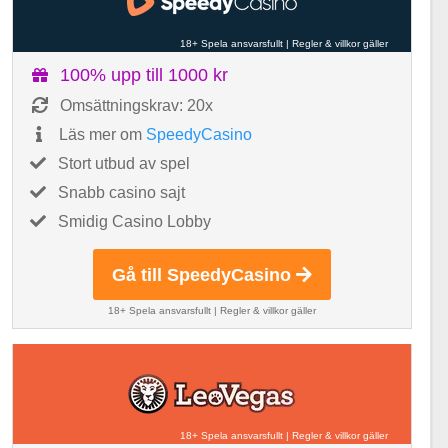
18+ Spela ansvarsfullt
|
Regler & villkor gäller
100% upp till 1000 kr
Omsättningskrav: 20x
Läs mer om
SpeedyCasino
Stort utbud av spel
Snabb casino sajt
Smidig Casino Lobby
Gå till SpeedyCasino
18+ Spela ansvarsfullt
|
Regler & villkor gäller
18+ Spela ansvarsfullt
|
Regler & villkor gäller