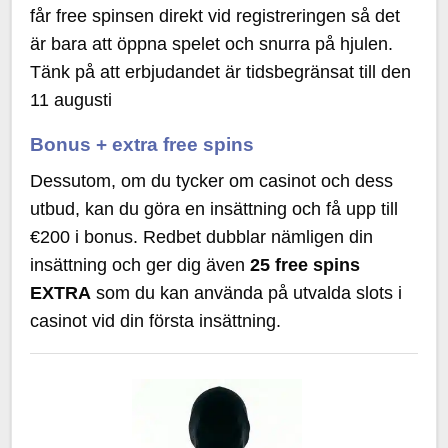
får free spinsen direkt vid registreringen så det
är bara att öppna spelet och snurra på hjulen.
Tänk på att erbjudandet är tidsbegränsat till den
11 augusti
Bonus + extra free spins
Dessutom, om du tycker om casinot och dess
utbud, kan du göra en insättning och få upp till
€200 i bonus. Redbet dubblar nämligen din
insättning och ger dig även
25 free spins
EXTRA
som du kan använda på utvalda slots i
casinot vid din första insättning.