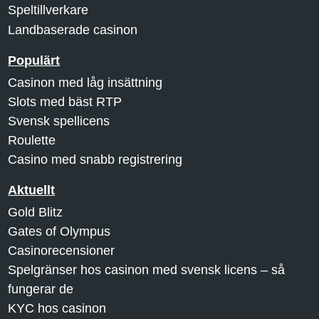
Speltillverkare
Landbaserade casinon
Populärt
Casinon med låg insättning
Slots med bäst RTP
Svensk spellicens
Roulette
Casino med snabb registrering
Aktuellt
Gold Blitz
Gates of Olympus
Casinorecensioner
Spelgränser hos casinon med svensk licens – så
fungerar de
KYC hos casinon