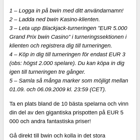
1 – Logga in på bwin med ditt användarnamn!
2 – Ladda ned bwin Kasino-klienten.
3 – Leta upp Blackjack-turneringen ”EUR 5.000
Grand Prix bwin Casino” i turneringssektionen i
klienten och registrera dig till turneringen.
4 – Köp in dig till turneringen för endast EUR 3
(obs: högst 2.000 spelare). Du kan köpa in dig
igen till turneringen tre gånger.
5 – Samla så många marker som möjligt mellan
01.09. och 06.09.2009 kl. 23:59 (CET).
Ta en plats bland de 10 bästa spelarna och vinn
din del av den gigantiska prispotten på EUR 5
000 och andra fantastiska priser!
Gå direkt till bwin och kolla in det stora