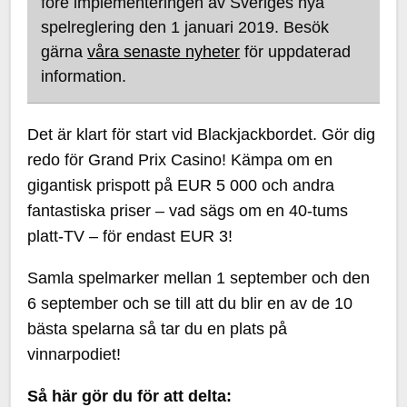
före implementeringen av Sveriges nya
spelreglering den 1 januari 2019. Besök
gärna
våra senaste nyheter
för uppdaterad
information.
Det är klart för start vid Blackjackbordet. Gör dig
redo för Grand Prix Casino! Kämpa om en
gigantisk prispott på EUR 5 000 och andra
fantastiska priser – vad sägs om en 40-tums
platt-TV – för endast EUR 3!
Samla spelmarker mellan 1 september och den
6 september och se till att du blir en av de 10
bästa spelarna så tar du en plats på
vinnarpodiet!
Så här gör du för att delta: