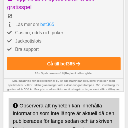
gratisspel
Läs mer om
bet365
Casino, odds och poker
Jackpottslots
Bra support
Gå till bet365
18+ Spela ansvarsfullt
|
Regler & villkor gäller
Min. insättning för spelkrediter är 50 kr. Utbetalningar exkluderar insatsen med
spelkrediter. Villkor, tidsbegränsningar och exkluderingar tillämpas. Min. insättning för
gratisspel är 500 kr. Max pris, spelrestriktioner, tidsbegränsningar samt villkor tillämpas.
Observera att nyheten kan innehålla
information som inte längre är aktuell då den
publicerades för länge sedan och är skriven