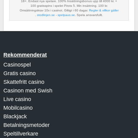
18+. Endast nya spelare. 100% Insättningsbonus upp till 4000 kr. +
100 gratisspins i spelet Pirots 5. Min insättning. 100 kr.
Omsättningskrav 10x i casinot. Giltigt i 60 dagar.
Regler & villkor gäller
.
stodlinjen.se
-
spelpaus.se
. Spela ansvarsfullt.
Rekommenderat
Casinospel
Gratis casino
Skattefritt casino
Casinon med Swish
Live casino
Mobilcasino
Blackjack
Betalningsmetoder
Speltillverkare