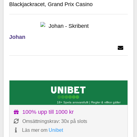
Blackjackracet, Grand Prix Casino
Johan
18+ Spela ansvarsfullt
|
Regler & villkor gäller
100% upp till 1000 kr
Omsättningskrav: 30x på slots
Läs mer om
Unibet