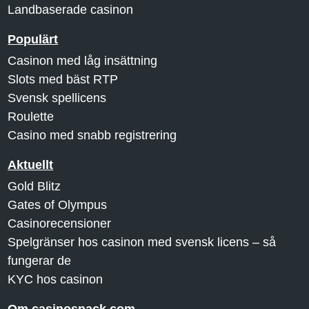
Landbaserade casinon
Populärt
Casinon med låg insättning
Slots med bäst RTP
Svensk spellicens
Roulette
Casino med snabb registrering
Aktuellt
Gold Blitz
Gates of Olympus
Casinorecensioner
Spelgränser hos casinon med svensk licens – så
fungerar de
KYC hos casinon
Om casinosnack.com