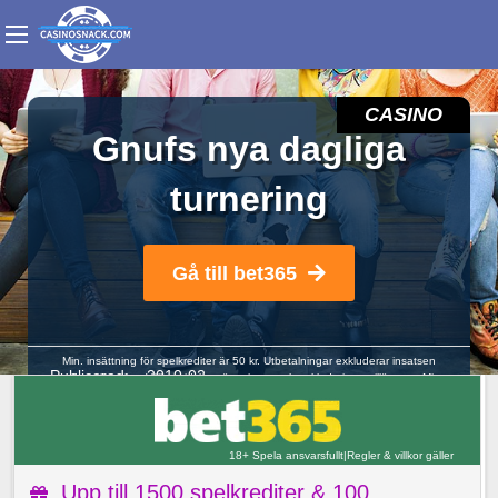
CASINO
Gnufs nya dagliga
turnering
Gå till bet365
Min. insättning för spelkrediter är 50 kr. Utbetalningar exkluderar insatsen
Publicerad: 2010-02-
med spelkrediter. Villkor, tidsbegränsningar och exkluderingar tillämpas. Min.
23
Skribent:
Johan
insättning för gratisspel är 500 kr. Max pris, spelrestriktioner,
tidsbegränsningar samt villkor tillämpas.
18+ Spela ansvarsfullt
|
Regler & villkor gäller
Upp till 1500 spelkrediter & 100