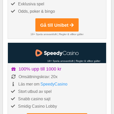
Exklusiva spel
Odds, poker & bingo
Gå till Unibet
18+ Spela ansvarsfullt
|
Regler & villkor gäller
18+ Spela ansvarsfullt
|
Regler & villkor gäller
100% upp till 1000 kr
Omsättningskrav: 20x
Läs mer om
SpeedyCasino
Stort utbud av spel
Snabb casino sajt
Smidig Casino Lobby