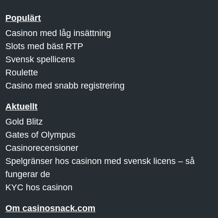
Populärt
Casinon med låg insättning
Slots med bäst RTP
Svensk spellicens
Roulette
Casino med snabb registrering
Aktuellt
Gold Blitz
Gates of Olympus
Casinorecensioner
Spelgränser hos casinon med svensk licens – så
fungerar de
KYC hos casinon
Om casinosnack.com