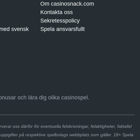
Om casinosnack.com
Kontakta oss
Sekretesspolicy
 med svensk
Spela ansvarsfullt
nusar och lära dig olika casinospel.
rar oss därför för eventuella felskrivningar, felaktigheter, faktafel
lla uppgifter på respektive spelbolags webbplats som gäller. 18+ Spela