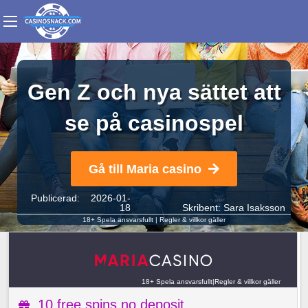
Gen Z och nya sättet att
se på casinospel
Gå till Maria casino
Publicerad: 2026-01-
18
Skribent:
Sara Isaksson
18+ Spela ansvarsfullt
|
Regler & villkor gäller
18+ Spela ansvarsfullt
|
Regler & villkor gäller
10 free spins no deposit