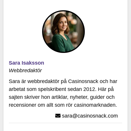
Sara Isaksson
Webbredaktör
Sara är webbredaktör på Casinosnack och har
arbetat som spelskribent sedan 2012. Här på
sajten skriver hon artiklar, nyheter, guider och
recensioner om allt som rör casinomarknaden.
sara@casinosnack.com