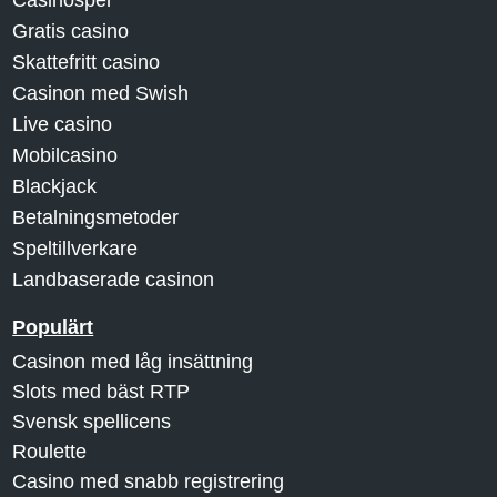
Gratis casino
Skattefritt casino
Casinon med Swish
Live casino
Mobilcasino
Blackjack
Betalningsmetoder
Speltillverkare
Landbaserade casinon
Populärt
Casinon med låg insättning
Slots med bäst RTP
Svensk spellicens
Roulette
Casino med snabb registrering