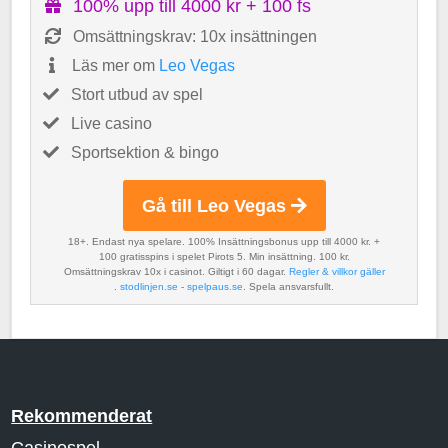
100% upp till 4000 kr + 100 fs
Omsättningskrav: 10x insättningen
Läs mer om
Leo Vegas
Stort utbud av spel
Live casino
Sportsektion & bingo
Gå till Leo Vegas
18+. Endast nya spelare. 100% Insättningsbonus upp till 4000 kr. +
100 gratisspins i spelet Pirots 5. Min insättning. 100 kr.
Omsättningskrav 10x i casinot. Giltigt i 60 dagar.
Regler & villkor gäller
.
stodlinjen.se
-
spelpaus.se
. Spela ansvarsfullt.
Rekommenderat
Casinospel