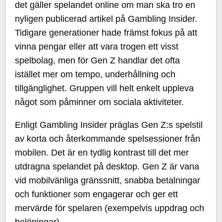
det gäller spelandet online om man ska tro en
nyligen publicerad artikel på Gambling Insider.
Tidigare generationer hade främst fokus på att
vinna pengar eller att vara trogen ett visst
spelbolag, men för Gen Z handlar det ofta
istället mer om tempo, underhållning och
tillgänglighet. Gruppen vill helt enkelt uppleva
något som påminner om sociala aktiviteter.
Enligt Gambling Insider präglas Gen Z:s spelstil
av korta och återkommande spelsessioner från
mobilen. Det är en tydlig kontrast till det mer
utdragna spelandet på desktop. Gen Z är vana
vid mobilvänliga gränssnitt, snabba betalningar
och funktioner som engagerar och ger ett
mervärde för spelaren (exempelvis uppdrag och
belöningar).