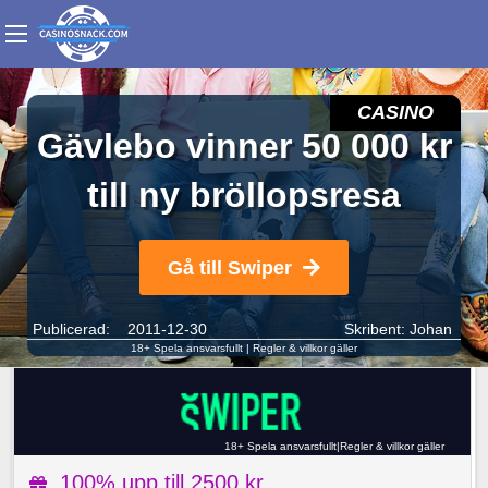
CASINO
Gävlebo vinner 50 000 kr
till ny bröllopsresa
Gå till Swiper
Publicerad: 2011-12-30
Skribent:
Johan
18+ Spela ansvarsfullt
|
Regler & villkor gäller
18+ Spela ansvarsfullt
|
Regler & villkor gäller
100% upp till 2500 kr