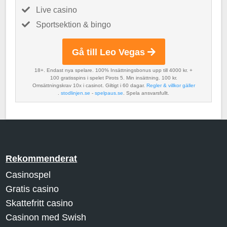
Live casino
Sportsektion & bingo
Gå till Leo Vegas
18+. Endast nya spelare. 100% Insättningsbonus upp till 4000 kr. +
100 gratisspins i spelet Pirots 5. Min insättning. 100 kr.
Omsättningskrav 10x i casinot. Giltigt i 60 dagar.
Regler & villkor gäller
.
stodlinjen.se
-
spelpaus.se
. Spela ansvarsfullt.
Rekommenderat
Casinospel
Gratis casino
Skattefritt casino
Casinon med Swish