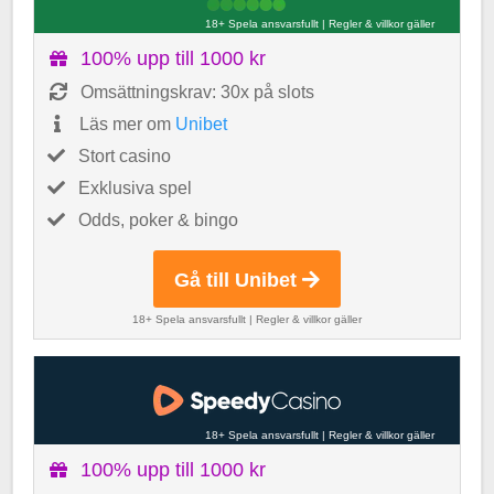
18+ Spela ansvarsfullt
|
Regler & villkor gäller
100% upp till 1000 kr
Omsättningskrav: 30x på slots
Läs mer om
Unibet
Stort casino
Exklusiva spel
Odds, poker & bingo
Gå till Unibet
18+ Spela ansvarsfullt
|
Regler & villkor gäller
18+ Spela ansvarsfullt
|
Regler & villkor gäller
100% upp till 1000 kr