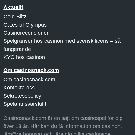
Aktuellt
Gold Blitz
Gates of Olympus
Casinorecensioner
Spelgränser hos casinon med svensk licens – så
fungerar de
KYC hos casinon
Om casinosnack.com
Om casinosnack.com
Kontakta oss
Sekretesspolicy
Spela ansvarsfullt
Casinosnack.com är en sajt om casinospel för dig
över 18 år. Här kan du få information om casinon,
jämföra bonusar och lära dig olika casinospel.