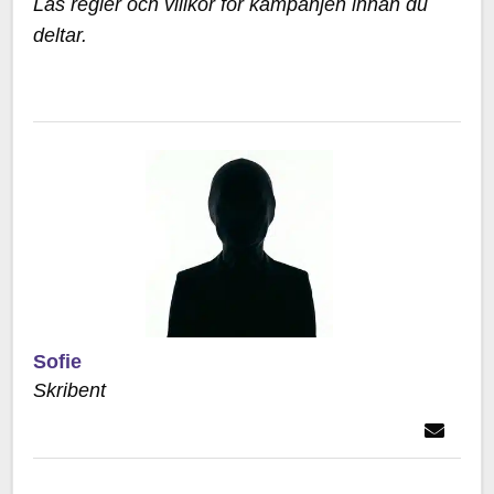
Läs regler och villkor för kampanjen innan du
deltar.
Sofie
Skribent