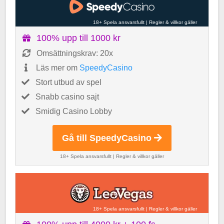
18+ Spela ansvarsfullt
|
Regler & villkor gäller
100% upp till 1000 kr
Omsättningskrav: 20x
Läs mer om
SpeedyCasino
Stort utbud av spel
Snabb casino sajt
Smidig Casino Lobby
Gå till SpeedyCasino
18+ Spela ansvarsfullt
|
Regler & villkor gäller
18+ Spela ansvarsfullt
|
Regler & villkor gäller