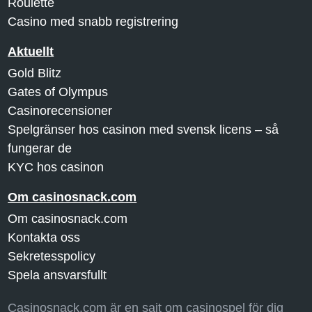
Roulette
Casino med snabb registrering
Aktuellt
Gold Blitz
Gates of Olympus
Casinorecensioner
Spelgränser hos casinon med svensk licens – så
fungerar de
KYC hos casinon
Om casinosnack.com
Om casinosnack.com
Kontakta oss
Sekretesspolicy
Spela ansvarsfullt
Casinosnack.com är en sajt om casinospel för dig