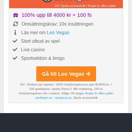
18+ Spela ansvarsfullt
|
Regler & villkor gäller
100% upp till 4000 kr + 100 fs
Omsättningskrav: 10x insättningen
Läs mer om
Leo Vegas
Stort utbud av spel
Live casino
Sportsektion & bingo
Gå till Leo Vegas
18+. Endast nya spelare. 100% Insättningsbonus upp till 4000 kr. +
100 gratisspins i spelet Pirots 5. Min insättning. 100 kr.
Omsättningskrav 10x i casinot. Giltigt i 60 dagar.
Regler & villkor gäller
.
stodlinjen.se
-
spelpaus.se
. Spela ansvarsfullt.