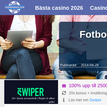
Bästa casino 2026
Casin
Fotbo
Publicerad: 2014-04-28
100% upp till 250
20x bonus + insättning
18+ Spela ansvarsfullt
|
Regler & villkor
Läs mer om
Swiper
gäller