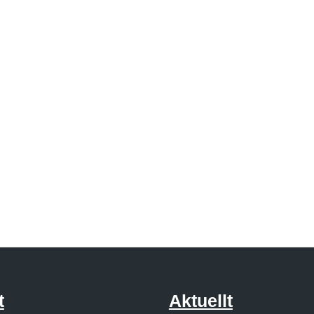
t
Aktuellt