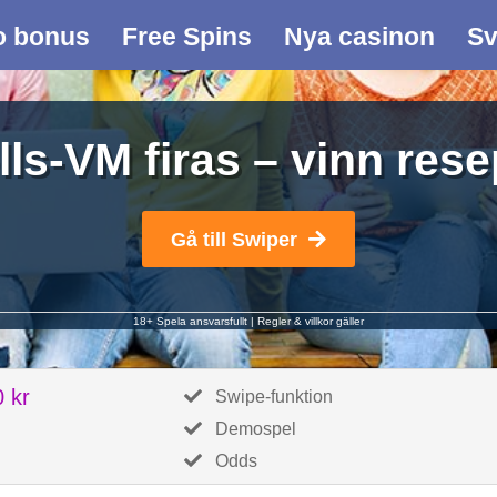
o bonus
Free Spins
Nya casinon
Sv
lls-VM firas – vinn rese
Gå till Swiper
18+ Spela ansvarsfullt
|
Regler & villkor gäller
0 kr
Swipe-funktion
Demospel
Odds