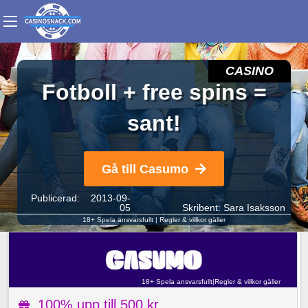
CASINO
Fotboll + free spins =
sant!
Gå till Casumo
Publicerad: 2013-09-
05
Skribent:
Sara Isaksson
18+ Spela ansvarsfullt
|
Regler & villkor gäller
18+ Spela ansvarsfullt
|
Regler & villkor gäller
100% upp till 500 kr