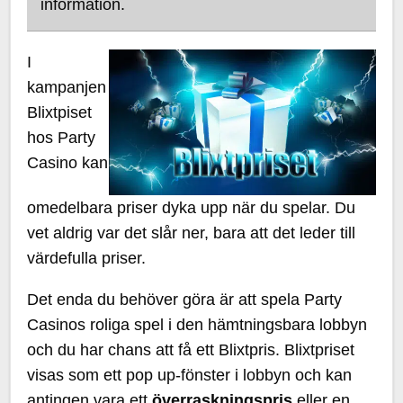
information.
I
kampanjen
Blixtpiset
hos Party
Casino kan
omedelbara priser dyka upp när du spelar. Du
vet aldrig var det slår ner, bara att det leder till
värdefulla priser.
Det enda du behöver göra är att spela Party
Casinos roliga spel i den hämtningsbara lobbyn
och du har chans att få ett Blixtpris. Blixtpriset
visas som ett pop up-fönster i lobbyn och kan
antingen vara ett
överraskningspris
eller en