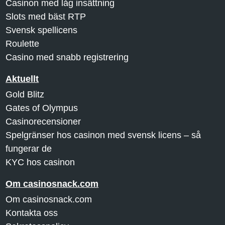
Casinon med låg insättning
Slots med bäst RTP
Svensk spellicens
Roulette
Casino med snabb registrering
Aktuellt
Gold Blitz
Gates of Olympus
Casinorecensioner
Spelgränser hos casinon med svensk licens – så
fungerar de
KYC hos casinon
Om casinosnack.com
Om casinosnack.com
Kontakta oss