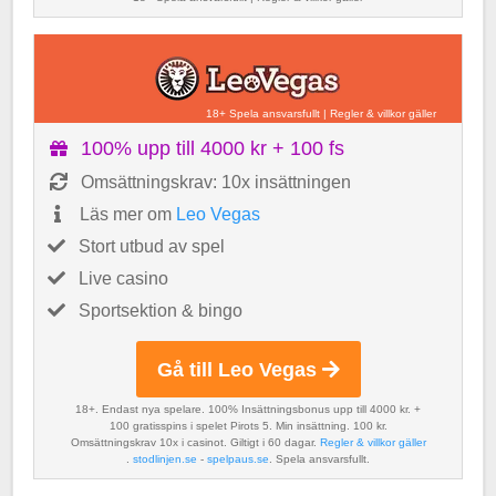
18+ Spela ansvarsfullt
|
Regler & villkor gäller
100% upp till 4000 kr + 100 fs
Omsättningskrav: 10x insättningen
Läs mer om
Leo Vegas
Stort utbud av spel
Live casino
Sportsektion & bingo
Gå till Leo Vegas
18+. Endast nya spelare. 100% Insättningsbonus upp till 4000 kr. +
100 gratisspins i spelet Pirots 5. Min insättning. 100 kr.
Omsättningskrav 10x i casinot. Giltigt i 60 dagar.
Regler & villkor gäller
.
stodlinjen.se
-
spelpaus.se
. Spela ansvarsfullt.