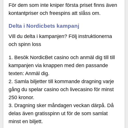
För dem som inte kniper första priset finns även
kontantpriser och freespins att slåss om.
Delta i Nordicbets kampanj
Vill du delta i kampanjen? Följ instruktionerna
och spinn loss
1. Besök NordicBet casino och anmäl dig till till
kampanjen via knappen med den passande
texten: Anmäl dig.
2. Samla biljetter till kommande dragning varje
gång du spelar casino och livecasino för minst
250 kronor.
3. Dragning sker måndagen veckan därpå. Då
delas även gratisspinn ut för de som samlat
minst en biljett.