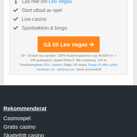
Läs mer om
Leo Vegas
Stort utbud av spel
Live casino
Sportsektion & bingo
Gå till Leo Vegas
18+. Endast nya spelare. 100% Insättningsbonus upp till 4000 kr. +
100 gratisspins i spelet Pirots 5. Min insättning. 100 kr.
Omsättningskrav 10x i casinot. Giltigt i 60 dagar.
Regler & villkor gäller
.
stodlinjen.se
-
spelpaus.se
. Spela ansvarsfullt.
Rekommenderat
Casinospel
Gratis casino
Skattefritt casino