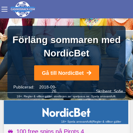
Förläng sommaren med
NordicBet
Gå till NordicBet
Publicerad: 2018-09-
26
Skribent:
Sofie
18+.
Regler & villkor gäller
.
stodlinjen.se
.
spelpaus.se
. Spela ansvarsfullt.
18+ Spela ansvarsfullt
|
Regler & villkor gäller
100 free spins på Pirots 4