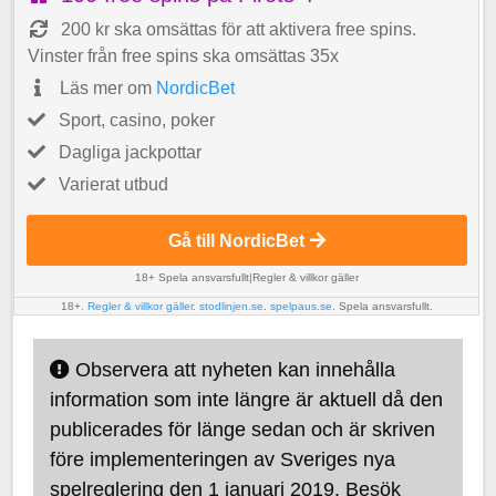
200 kr ska omsättas för att aktivera free spins.
Vinster från free spins ska omsättas 35x
Läs mer om
NordicBet
Sport, casino, poker
Dagliga jackpottar
Varierat utbud
Gå till NordicBet
18+ Spela ansvarsfullt
|
Regler & villkor gäller
18+.
Regler & villkor gäller
.
stodlinjen.se
.
spelpaus.se
. Spela ansvarsfullt.
Observera att nyheten kan innehålla
information som inte längre är aktuell då den
publicerades för länge sedan och är skriven
före implementeringen av Sveriges nya
spelreglering den 1 januari 2019. Besök