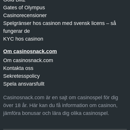
Gates of Olympus
Casinorecensioner
Spelgränser hos casinon med svensk licens – så
fungerar de
KYC hos casinon
Om casinosnack.com
Om casinosnack.com
Kontakta oss
Sekretesspolicy
Spela ansvarsfullt
Casinosnack.com är en sajt om casinospel för dig
över 18 år. Här kan du få information om casinon,
jämföra bonusar och lära dig olika casinospel.