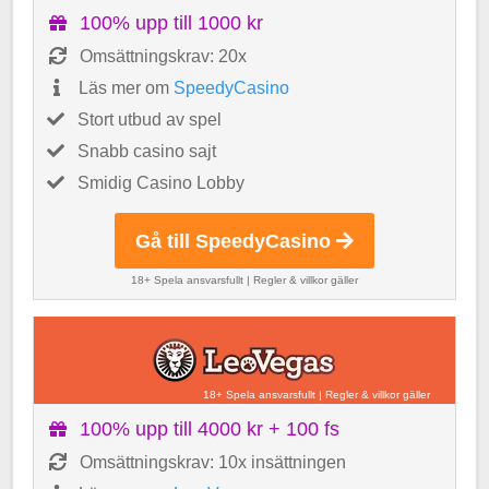
100% upp till 1000 kr
Omsättningskrav: 20x
Läs mer om
SpeedyCasino
Stort utbud av spel
Snabb casino sajt
Smidig Casino Lobby
Gå till SpeedyCasino
18+ Spela ansvarsfullt
|
Regler & villkor gäller
18+ Spela ansvarsfullt
|
Regler & villkor gäller
100% upp till 4000 kr + 100 fs
Omsättningskrav: 10x insättningen