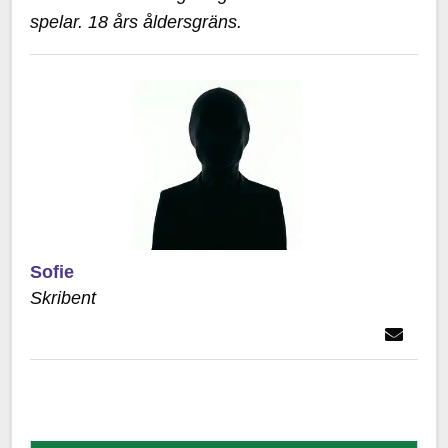
spelar. 18 års åldersgräns.
Sofie
Skribent