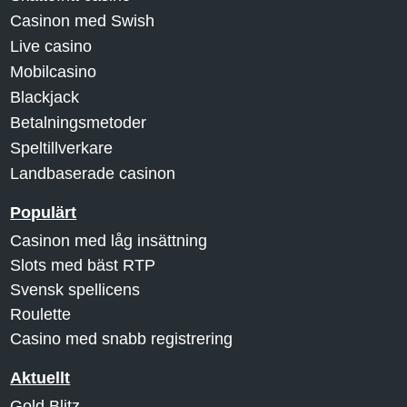
Casinon med Swish
Live casino
Mobilcasino
Blackjack
Betalningsmetoder
Speltillverkare
Landbaserade casinon
Populärt
Casinon med låg insättning
Slots med bäst RTP
Svensk spellicens
Roulette
Casino med snabb registrering
Aktuellt
Gold Blitz