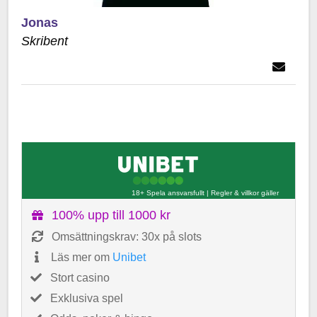
Jonas
Skribent
18+ Spela ansvarsfullt
|
Regler & villkor gäller
100% upp till 1000 kr
Omsättningskrav: 30x på slots
Läs mer om
Unibet
Stort casino
Exklusiva spel