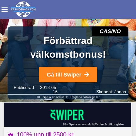
CASINO
Förbättrad
välkomstbonus!
Gå till Swiper
Publicerad: 2013-05-
16
Skribent:
Jonas
18+ Spela ansvarsfullt
|
Regler & villkor gäller
18+ Spela ansvarsfullt
|
Regler & villkor gäller
100% upp till 2500 kr