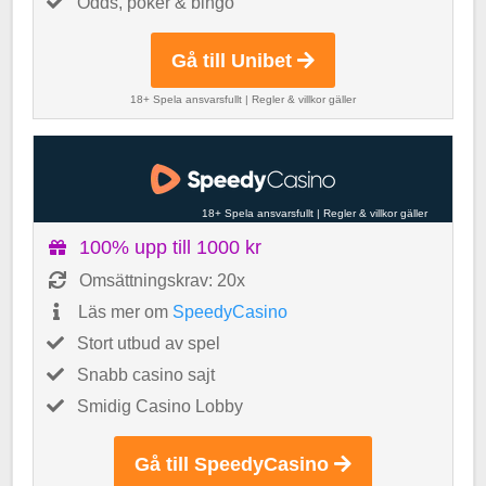
Odds, poker & bingo
Gå till Unibet
18+ Spela ansvarsfullt
|
Regler & villkor gäller
18+ Spela ansvarsfullt
|
Regler & villkor gäller
100% upp till 1000 kr
Omsättningskrav: 20x
Läs mer om
SpeedyCasino
Stort utbud av spel
Snabb casino sajt
Smidig Casino Lobby
Gå till SpeedyCasino