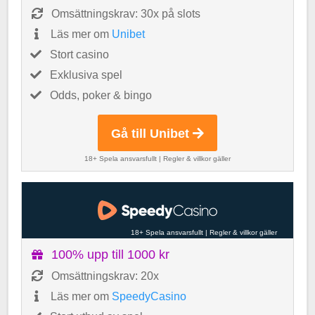
Omsättningskrav: 30x på slots
Läs mer om
Unibet
Stort casino
Exklusiva spel
Odds, poker & bingo
Gå till Unibet
18+ Spela ansvarsfullt
|
Regler & villkor gäller
18+ Spela ansvarsfullt
|
Regler & villkor gäller
100% upp till 1000 kr
Omsättningskrav: 20x
Läs mer om
SpeedyCasino