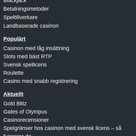
Blackjack
Betalningsmetoder
Speltillverkare
Landbaserade casinon
Populärt
Casinon med låg insättning
Slots med bäst RTP
Svensk spellicens
Roulette
Casino med snabb registrering
Aktuellt
Gold Blitz
Gates of Olympus
Casinorecensioner
Spelgränser hos casinon med svensk licens – så