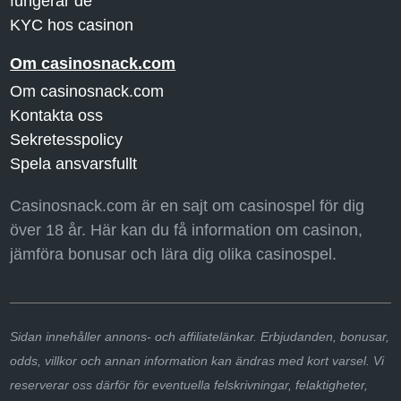
fungerar de
KYC hos casinon
Om casinosnack.com
Om casinosnack.com
Kontakta oss
Sekretesspolicy
Spela ansvarsfullt
Casinosnack.com är en sajt om casinospel för dig
över 18 år. Här kan du få information om casinon,
jämföra bonusar och lära dig olika casinospel.
Sidan innehåller annons- och affiliatelänkar. Erbjudanden, bonusar,
odds, villkor och annan information kan ändras med kort varsel. Vi
reserverar oss därför för eventuella felskrivningar, felaktigheter,