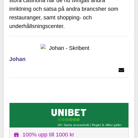
stora casinona när de nu tvingas ändra
inriktning och satsa på andra brancsher som
restauranger, samt shopping- och
underhållsningscenter.
Johan
18+ Spela ansvarsfullt
|
Regler & villkor gäller
100% upp till 1000 kr