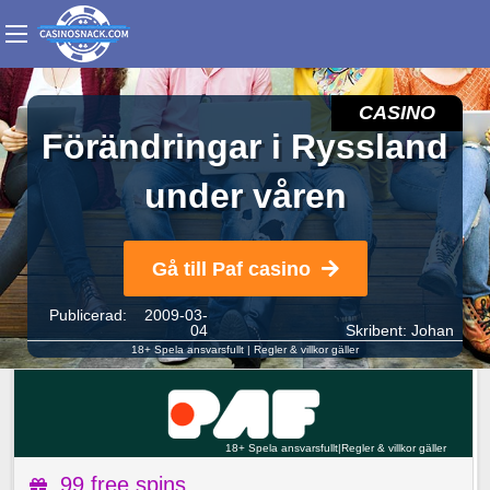
CASINO
Förändringar i Ryssland
under våren
Gå till Paf casino
Publicerad: 2009-03-
04
Skribent:
Johan
18+ Spela ansvarsfullt
|
Regler & villkor gäller
18+ Spela ansvarsfullt
|
Regler & villkor gäller
99 free spins