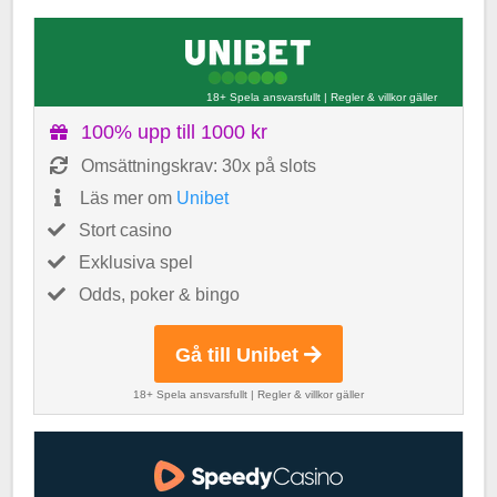
18+ Spela ansvarsfullt
|
Regler & villkor gäller
100% upp till 1000 kr
Omsättningskrav: 30x på slots
Läs mer om
Unibet
Stort casino
Exklusiva spel
Odds, poker & bingo
Gå till Unibet
18+ Spela ansvarsfullt
|
Regler & villkor gäller