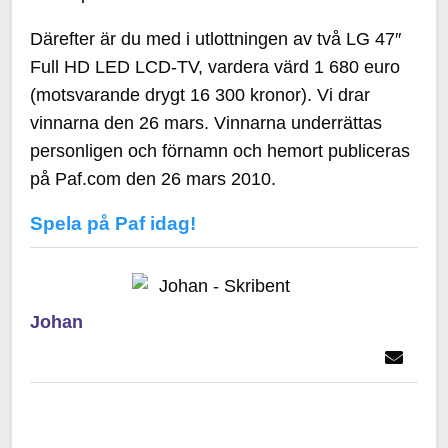
Därefter är du med i utlottningen av två LG 47″
Full HD LED LCD-TV, vardera värd 1 680 euro
(motsvarande drygt 16 300 kronor). Vi drar
vinnarna den 26 mars. Vinnarna underrättas
personligen och förnamn och hemort publiceras
på Paf.com den 26 mars 2010.
Spela på Paf idag!
Johan