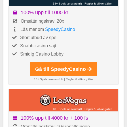
18+ Spela ansvarsfullt
|
Regler & villkor gäller
100% upp till 1000 kr
Omsättningskrav: 20x
Läs mer om
SpeedyCasino
Stort utbud av spel
Snabb casino sajt
Smidig Casino Lobby
Gå till SpeedyCasino
18+ Spela ansvarsfullt
|
Regler & villkor gäller
18+ Spela ansvarsfullt
|
Regler & villkor gäller
100% upp till 4000 kr + 100 fs
Omsättningskrav: 10x insättningen