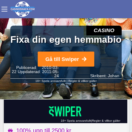
CASINO
Fixa din egen hemmabio
Gå till Swiper
Publicerad: 2010-03-
22
Uppdaterad: 2011-05-
24
Skribent:
Johan
18+ Spela ansvarsfullt
|
Regler & villkor gäller
18+ Spela ansvarsfullt
|
Regler & villkor gäller
100% upp till 2500 kr