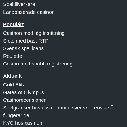
Speltillverkare
Landbaserade casinon
Populärt
Casinon med låg insättning
Slots med bäst RTP
Svensk spellicens
Roulette
Casino med snabb registrering
Aktuellt
Gold Blitz
Gates of Olympus
Casinorecensioner
Spelgränser hos casinon med svensk licens – så
fungerar de
KYC hos casinon