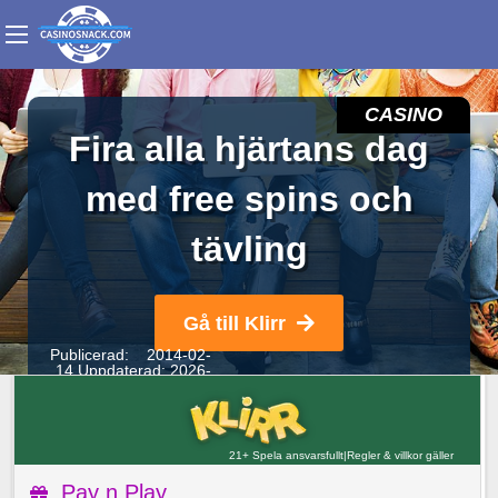
CASINO
Fira alla hjärtans dag
med free spins och
tävling
Gå till Klirr
Publicerad: 2014-02-
14
Uppdaterad: 2026-
04-08
Skribent:
Sara Isaksson
21+ Spela ansvarsfullt
|
Regler & villkor gäller
21+ Spela ansvarsfullt
|
Regler & villkor gäller
Pay n Play