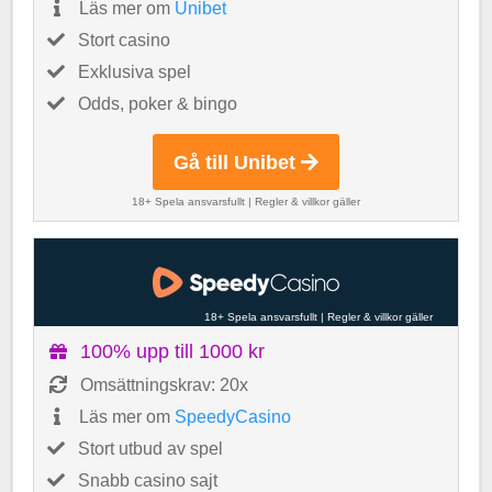
Läs mer om
Unibet
Stort casino
Exklusiva spel
Odds, poker & bingo
Gå till Unibet
18+ Spela ansvarsfullt
|
Regler & villkor gäller
18+ Spela ansvarsfullt
|
Regler & villkor gäller
100% upp till 1000 kr
Omsättningskrav: 20x
Läs mer om
SpeedyCasino
Stort utbud av spel
Snabb casino sajt