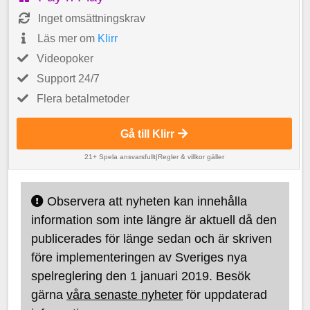
Inget omsättningskrav
Läs mer om
Klirr
Videopoker
Support 24/7
Flera betalmetoder
Gå till Klirr
21+ Spela ansvarsfullt
|
Regler & villkor gäller
Observera att nyheten kan innehålla
information som inte längre är aktuell då den
publicerades för länge sedan och är skriven
före implementeringen av Sveriges nya
spelreglering den 1 januari 2019. Besök
gärna
våra senaste nyheter
för uppdaterad