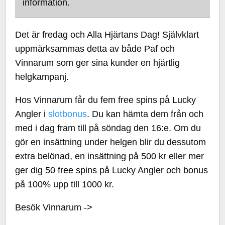
information.
Det är fredag och Alla Hjärtans Dag! Självklart
uppmärksammas detta av både Paf och
Vinnarum som ger sina kunder en hjärtlig
helgkampanj.
Hos Vinnarum får du fem free spins på Lucky
Angler i
slotbonus
. Du kan hämta dem från och
med i dag fram till på söndag den 16:e. Om du
gör en insättning under helgen blir du dessutom
extra belönad, en insättning på 500 kr eller mer
ger dig 50 free spins på Lucky Angler och bonus
på 100% upp till 1000 kr.
Besök Vinnarum ->