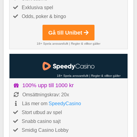
Exklusiva spel
Odds, poker & bingo
Gå till Unibet
18+ Spela ansvarsfullt
|
Regler & villkor gäller
18+ Spela ansvarsfullt
|
Regler & villkor gäller
100% upp till 1000 kr
Omsättningskrav: 20x
Läs mer om
SpeedyCasino
Stort utbud av spel
Snabb casino sajt
Smidig Casino Lobby