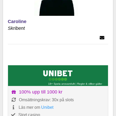
Caroline
Skribent
18+ Spela ansvarsfullt
|
Regler & villkor gäller
100% upp till 1000 kr
Omsättningskrav: 30x på slots
Läs mer om
Unibet
Stort casino