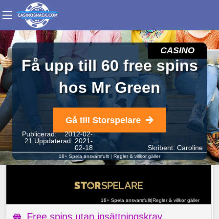
CASINO
Få upp till 60 free spins
hos Mr Green
Gå till Storspelare
Publicerad: 2012-02-
21
Uppdaterad: 2021-
02-18
Skribent:
Caroline
18+ Spela ansvarsfullt
|
Regler & villkor gäller
18+ Spela ansvarsfullt
|
Regler & villkor gäller
Free spins utan insättningskrav