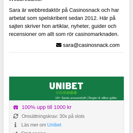
Sara är webbredaktör på Casinosnack och har
arbetat som spelskribent sedan 2012. Här på
sajten skriver hon artiklar, nyheter, guider och
recensioner om allt som rör casinomarknaden.
sara@casinosnack.com
18+ Spela ansvarsfullt
|
Regler & villkor gäller
100% upp till 1000 kr
Omsättningskrav: 30x på slots
Läs mer om
Unibet