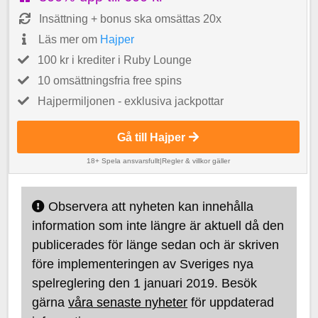
Insättning + bonus ska omsättas 20x
Läs mer om
Hajper
100 kr i krediter i Ruby Lounge
10 omsättningsfria free spins
Hajpermiljonen - exklusiva jackpottar
Gå till Hajper
18+ Spela ansvarsfullt
|
Regler & villkor gäller
Observera att nyheten kan innehålla
information som inte längre är aktuell då den
publicerades för länge sedan och är skriven
före implementeringen av Sveriges nya
spelreglering den 1 januari 2019. Besök
gärna
våra senaste nyheter
för uppdaterad