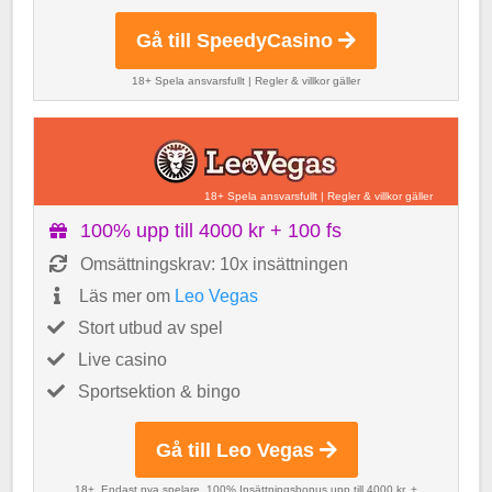
Gå till SpeedyCasino
18+ Spela ansvarsfullt
|
Regler & villkor gäller
18+ Spela ansvarsfullt
|
Regler & villkor gäller
100% upp till 4000 kr + 100 fs
Omsättningskrav: 10x insättningen
Läs mer om
Leo Vegas
Stort utbud av spel
Live casino
Sportsektion & bingo
Gå till Leo Vegas
18+. Endast nya spelare. 100% Insättningsbonus upp till 4000 kr. +