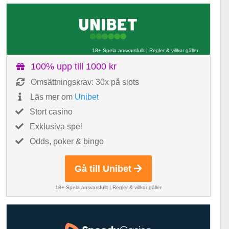
18+ Spela ansvarsfullt
|
Regler & villkor gäller
100% upp till 1000 kr
Omsättningskrav: 30x på slots
Läs mer om
Unibet
Stort casino
Exklusiva spel
Odds, poker & bingo
Gå till Unibet
18+ Spela ansvarsfullt
|
Regler & villkor gäller