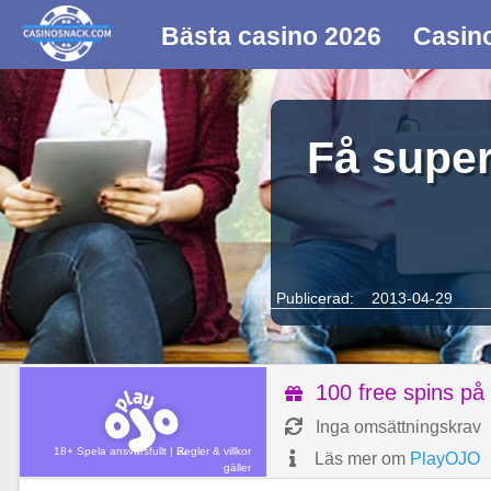
Bästa casino 2026
Casin
Få super
Publicerad: 2013-04-29
100 free spins på
Inga omsättningskrav
18+ Spela ansvarsfullt
|
Regler & villkor
Läs mer om
PlayOJO
gäller