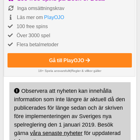
Inga omsättningskrav
Läs mer om
PlayOJO
100 free spins
Över 3000 spel
Flera betalmetoder
Gå till PlayOJO
18+ Spela ansvarsfullt
|
Regler & villkor gäller
Observera att nyheten kan innehålla
information som inte längre är aktuell då den
publicerades för länge sedan och är skriven
före implementeringen av Sveriges nya
spelreglering den 1 januari 2019. Besök
gärna
våra senaste nyheter
för uppdaterad