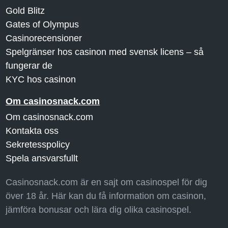
Gold Blitz
Gates of Olympus
Casinorecensioner
Spelgränser hos casinon med svensk licens – så
fungerar de
KYC hos casinon
Om casinosnack.com
Om casinosnack.com
Kontakta oss
Sekretesspolicy
Spela ansvarsfullt
Casinosnack.com är en sajt om casinospel för dig
över 18 år. Här kan du få information om casinon,
jämföra bonusar och lära dig olika casinospel.