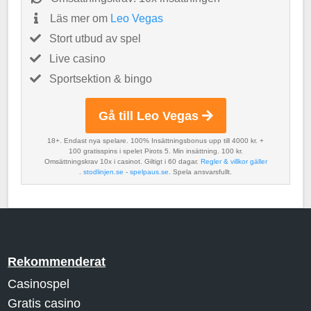
Läs mer om
Leo Vegas
Stort utbud av spel
Live casino
Sportsektion & bingo
Gå till Leo Vegas
18+. Endast nya spelare. 100% Insättningsbonus upp till 4000 kr. +
100 gratisspins i spelet Pirots 5. Min insättning. 100 kr.
Omsättningskrav 10x i casinot. Giltigt i 60 dagar.
Regler & villkor gäller
.
stodlinjen.se
-
spelpaus.se
. Spela ansvarsfullt.
Rekommenderat
Casinospel
Gratis casino