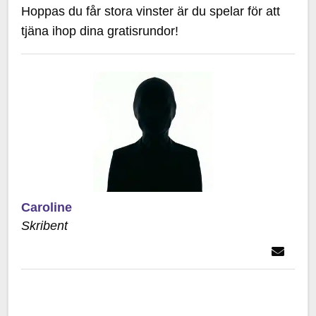
Hoppas du får stora vinster är du spelar för att
tjäna ihop dina gratisrundor!
Caroline
Skribent