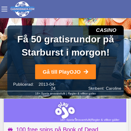
CASINO
Få 50 gratisrundor på
Starburst i morgon!
Gå till PlayOJO
Publicerad: 2013-04-
24
Skribent:
Caroline
18+ Spela ansvarsfullt
|
Regler & villkor gäller
18+ Spela ansvarsfullt
|
Regler & villkor gäller
100 free spins på Book of Dead