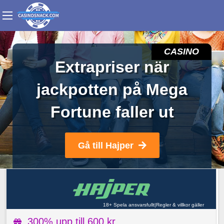
CASINO
Extrapriser när
jackpotten på Mega
Fortune faller ut
Gå till Hajper
Publicerad: 2011-09-22
Skribent:
Johan
18+ Spela ansvarsfullt
|
Regler & villkor gäller
18+ Spela ansvarsfullt
|
Regler & villkor gäller
300% upp till 600 kr