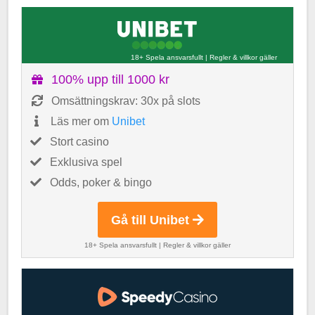
18+ Spela ansvarsfullt
|
Regler & villkor gäller
100% upp till 1000 kr
Omsättningskrav: 30x på slots
Läs mer om
Unibet
Stort casino
Exklusiva spel
Odds, poker & bingo
Gå till Unibet
18+ Spela ansvarsfullt
|
Regler & villkor gäller