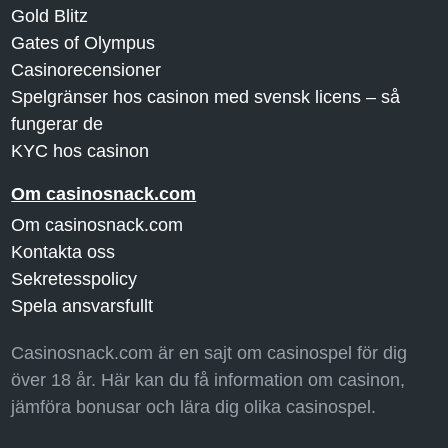
Gold Blitz
Gates of Olympus
Casinorecensioner
Spelgränser hos casinon med svensk licens – så
fungerar de
KYC hos casinon
Om casinosnack.com
Om casinosnack.com
Kontakta oss
Sekretesspolicy
Spela ansvarsfullt
Casinosnack.com är en sajt om casinospel för dig
över 18 år. Här kan du få information om casinon,
jämföra bonusar och lära dig olika casinospel.