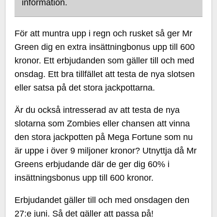
information.
För att muntra upp i regn och rusket så ger Mr
Green dig en extra insättningbonus upp till 600
kronor. Ett erbjudanden som gäller till och med
onsdag. Ett bra tillfället att testa de nya slotsen
eller satsa på det stora jackpottarna.
Är du också intresserad av att testa de nya
slotarna som Zombies eller chansen att vinna
den stora jackpotten på Mega Fortune som nu
är uppe i över 9 miljoner kronor? Utnyttja då Mr
Greens erbjudande där de ger dig 60% i
insättningsbonus upp till 600 kronor.
Erbjudandet gäller till och med onsdagen den
27:e juni. Så det gäller att passa på!