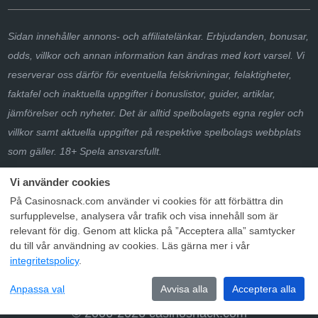
Sidan innehåller annons- och affiliatelänkar. Erbjudanden, bonusar,
odds, villkor och annan information kan ändras med kort varsel. Vi
reserverar oss därför för eventuella felskrivningar, felaktigheter,
faktafel och inaktuella uppgifter i bonuslistor, guider, artiklar,
jämförelser och nyheter. Det är alltid spelbolagets egna regler och
villkor samt aktuella uppgifter på respektive spelbolags webbplats
som gäller. 18+ Spela ansvarsfullt.
På Casinosnack.com använder vi cookies för att förbättra din
surfupplevelse, analysera vår trafik och visa innehåll som är
relevant för dig. Genom att klicka på ”Acceptera alla” samtycker
du till vår användning av cookies. Läs gärna mer i vår
integritetspolicy
.
Anpassa val
Avvisa alla
Acceptera alla
© 2006-2026 casinosnack.com